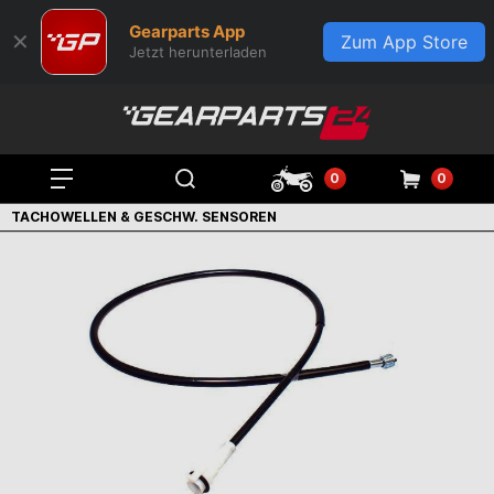
Gearparts App
✕
Zum App Store
Jetzt herunterladen
0
0
TACHOWELLEN & GESCHW. SENSOREN