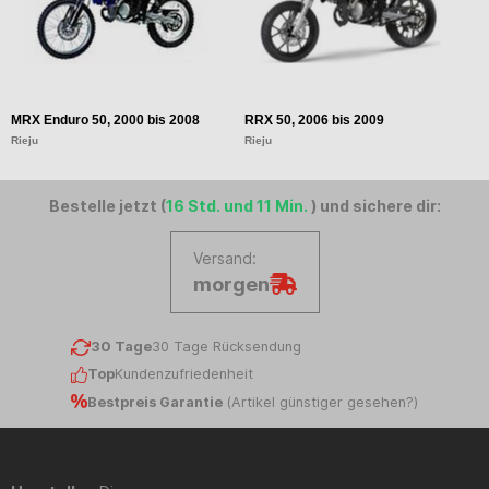
MRX Enduro 50, 2000 bis 2008
RRX 50, 2006 bis 2009
S
Rieju
Rieju
Ri
Bestelle jetzt (
16 Std. und 11 Min.
) und sichere dir:
Versand:
morgen
30 Tage
30 Tage Rücksendung
Top
Kundenzufriedenheit
Bestpreis Garantie
(
Artikel günstiger gesehen?
)