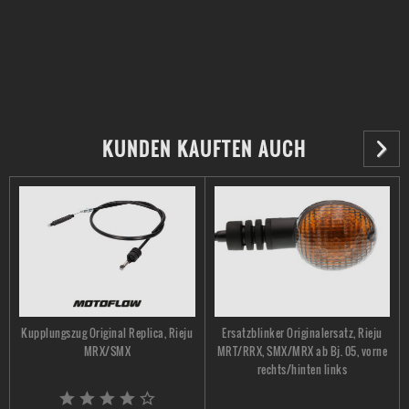
KUNDEN KAUFTEN AUCH
Kupplungszug Original Replica, Rieju
Ersatzblinker Originalersatz, Rieju
MRX/SMX
MRT/RRX, SMX/MRX ab Bj. 05, vorne
rechts/hinten links