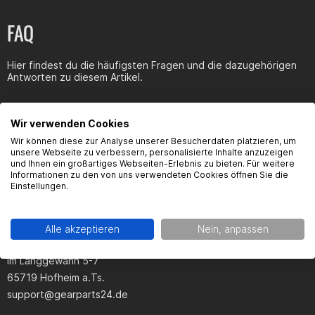
FAQ
Hier findest du die häufigsten Fragen und die dazugehörigen
Antworten zu diesem Artikel.
Wir verwenden Cookies
Wir können diese zur Analyse unserer Besucherdaten platzieren, um
unsere Webseite zu verbessern, personalisierte Inhalte anzuzeigen
Produktsicherheit
und Ihnen ein großartiges Webseiten-Erlebnis zu bieten. Für weitere
Informationen zu den von uns verwendeten Cookies öffnen Sie die
Einstellungen.
Hersteller:
Alle akzeptieren
Nein, anpassen
Gearparts GmbH
Im Langgewann 5-7
65719 Hofheim a.Ts.
support@gearparts24.de