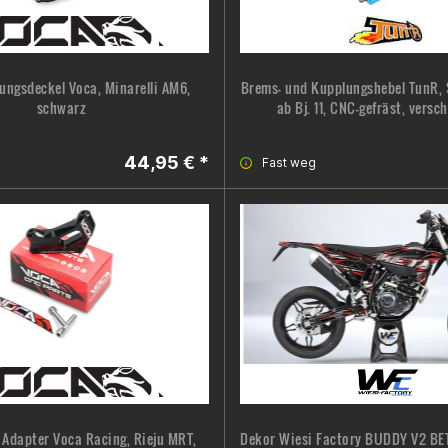
ungsdeckel Voca, Minarelli AM6,
Brems- und Kupplungshebel TunR,
schwarz
ab Bj. 11, CNC-gefräst, versc
44,95 € *
Fast weg
 Adapter Voca Racing, Rieju MRT,
Dekor Wiesi Factory BUDDY V2 BE