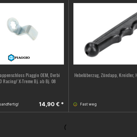
appenschloss Piaggio OEM, Derbi
Hebelüberzug, Zündapp, Kreidler, 
 Racing/ X-Treme Bj. ab Bj. 08
14,90 € *
sandfertig!
Fast weg