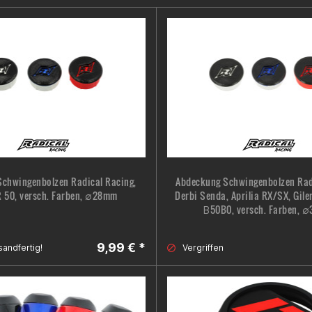
chwingenbolzen Radical Racing,
Abdeckung Schwingenbolzen Rad
 50, versch. Farben, ∅28mm
Derbi Senda, Aprilia RX/SX, Gil
В50B0, versch. Farben, 
9,99 € *
sandfertig!
Vergriffen