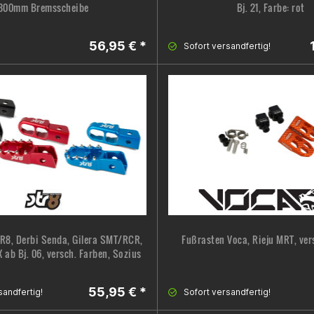
300mm Bremsscheibe
Bj. 21, Farbe: rot
56,95 € *
Sofort versandfertig!
R8, Derbi Senda, Gilera SMT/RCR,
Fußrasten Voca, Rieju MRT, ver
 ab Bj. 06, versch. Farben, Sozius
55,95 € *
sandfertig!
Sofort versandfertig!