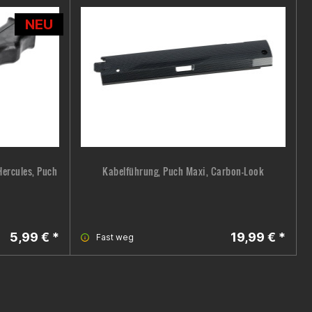
NEU
Hercules, Puch
Kabelführung, Puch Maxi, Carbon-Look
5,99 € *
19,99 € *
Fast weg