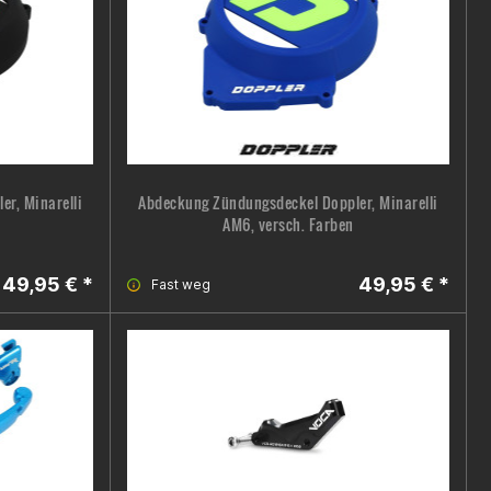
r, Minarelli
Abdeckung Zündungsdeckel Doppler, Minarelli
AM6, versch. Farben
49,95 € *
49,95 € *
Fast weg