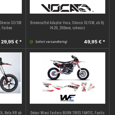
 Sherco SE/SM
Bremssattel Adapter Voca, Sherco SE/SM, ab Bj.
h. Farben
14-20, 260mm, schwarz
29,95 € *
49,95 € *
Sofort versandfertig!
TA, Beta RR ab
Dekor Wiesi Factory BURN TIRES FANTIC, Fantic