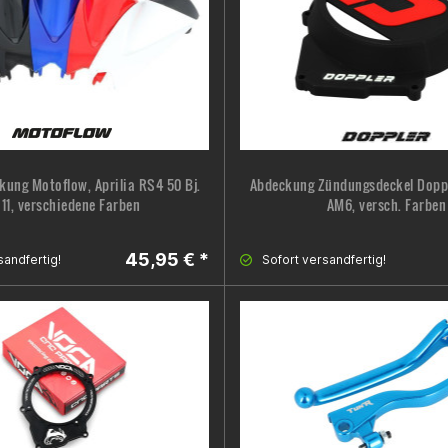
ung Motoflow, Aprilia RS4 50 Bj.
Abdeckung Zündungsdeckel Dopple
. 11, verschiedene Farben
AM6, versch. Farben
45,95 € *
sandfertig!
Sofort versandfertig!