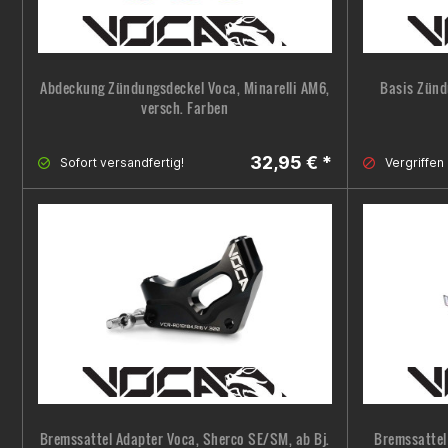
Abdeckung Zündungsdeckel Voca, Minarelli AM6,
Basis Zünd
versch. Farben
32,95 € *
Sofort versandfertig!
Vergriffen
Bremssattel Adapter Voca, Sherco SE/SM, ab Bj.
Bremssattel