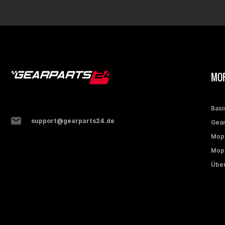
MOP
Basi
support@gearparts24.de
Gear
Mop
Mope
Über