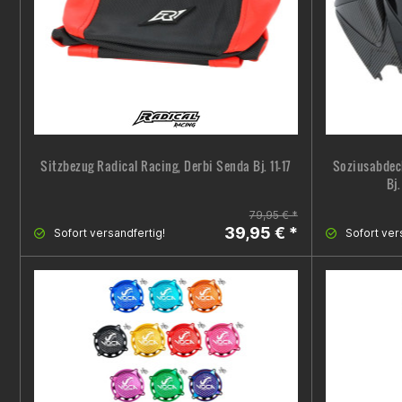
Sitzbezug Radical Racing, Derbi Senda Bj. 11-17
Soziusabdeck
Bj
79,95 € *
39,95 € *
Sofort versandfertig!
Sofort ver