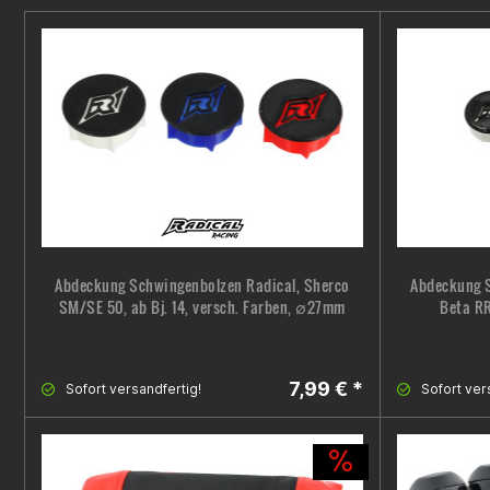
Abdeckung Schwingenbolzen Radical, Sherco
Abdeckung S
SM/SE 50, ab Bj. 14, versch. Farben, ∅27mm
Beta RR
7,99 € *
Sofort versandfertig!
Sofort ver