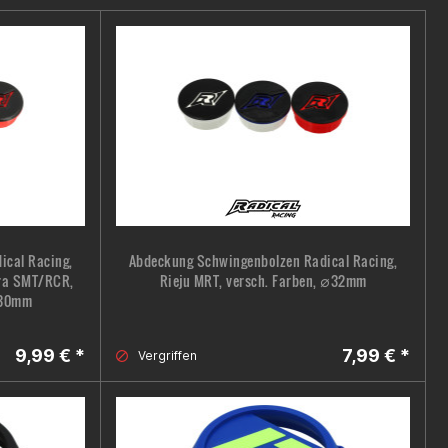
ical Racing,
Abdeckung Schwingenbolzen Radical Racing,
era SMT/RCR,
Rieju MRT, versch. Farben, ∅32mm
∅30mm
9,99 € *
7,99 € *
Vergriffen