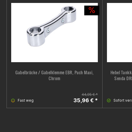
Gabelbrücke / Gabelklemme EBR, Puch Maxi,
Hebel Tankk
Chrom
Senda DRD
44,95 € *
35,96 € *
Fast weg
Sofort ver