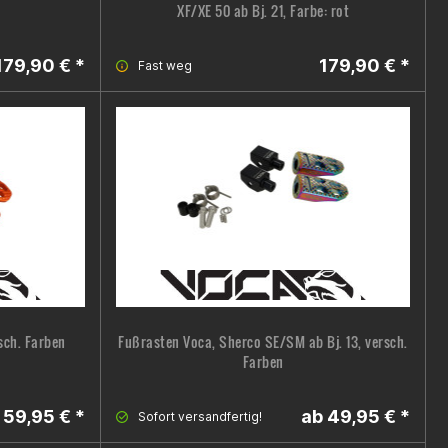
XF/XE 50 ab Bj. 21, Farbe: rot
179,90 € *
179,90 € *
Fast weg
sch. Farben
Fußrasten Voca, Sherco SE/SM ab Bj. 13, versch.
Farben
59,95 € *
ab 49,95 € *
Sofort versandfertig!