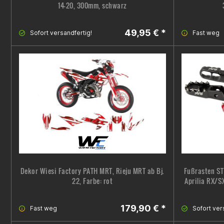
14-20, 300mm, schwarz
49,95 € *
Sofort versandfertig!
Fast weg
Dekor Wiesi Factory PATH MRT, Rieju MRT ab Bj.
Fußrasten ST
22, Farbe: rot
Aprilia RX/SX
179,90 € *
Fast weg
Sofort ver