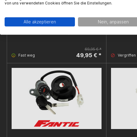
von uns verwendeten Cookies öffnen Sie die Einstellungen.
Alle akzeptieren
Nein, anpassen
Schaltereinheit, Malaguti XTM, XSM, MBK X-
Schaltere
Limit, Yamaha DT 50, rechts
69,95 € *
49,95 € *
Fast weg
Vergriffen