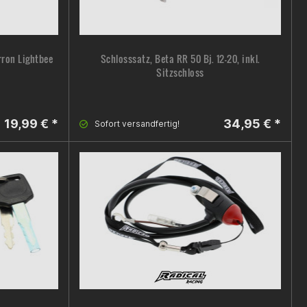
rron Lightbee
Schlosssatz, Beta RR 50 Bj. 12-20, inkl.
Sitzschloss
19,99 € *
34,95 € *
Sofort versandfertig!