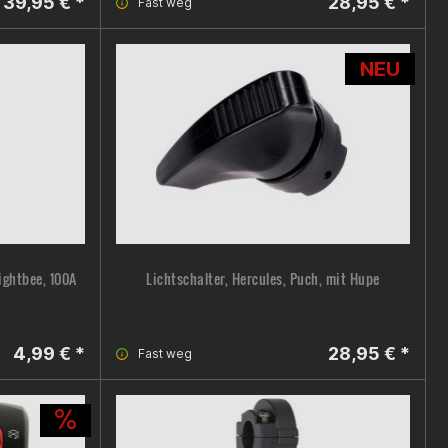
39,95 € *
28,95 € *
Fast weg
NEU
ightbee, 100A
Lichtschalter, Hercules, Puch, mit Hupe
4,99 € *
28,95 € *
Fast weg