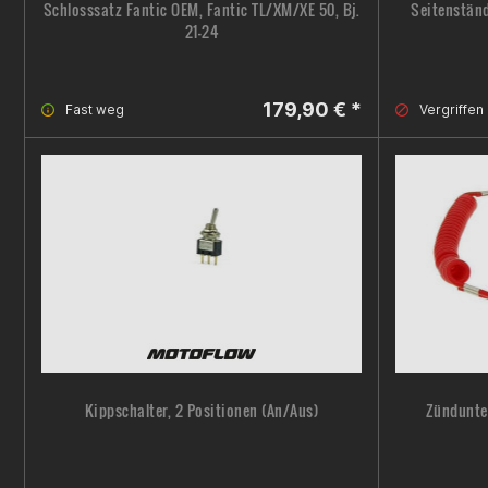
Schlosssatz Fantic OEM, Fantic TL/XM/XE 50, Bj.
Seitenstän
21-24
179,90 € *
Fast weg
Vergriffen
Kippschalter, 2 Positionen (An/Aus)
Zündunte