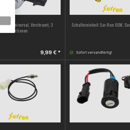
inheit, Universal, Verchromt, 3
Schaltereinheit Sur-Ron OEM, Su
Funktionen
9,99 € *
Sofort versandfertig!