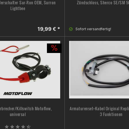
derschalter Sur-Ron OEM, Surron
Zündschloss, Sherco SE/SM 50
Lightbee
19,99 € *
Sofort versandfertig!
rbrecher/Killswitch Motoflow,
Armaturenset+Kabel Original Repli
universal
3 Funktionen