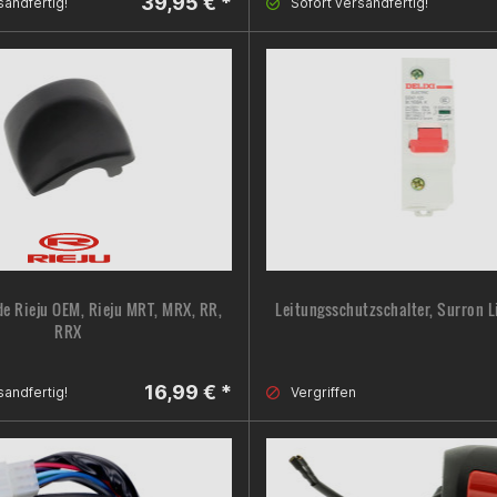
39,95 € *
sandfertig!
Sofort versandfertig!
de Rieju OEM, Rieju MRT, MRX, RR,
Leitungsschutzschalter, Surron L
RRX
16,99 € *
sandfertig!
Vergriffen