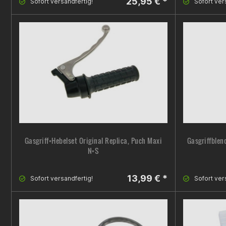
25,95 € *
Sofort versandfertig!
Sofort ver
Gasgriff+Hebelset Original Replica, Puch Maxi
Gasgriffblen
N+S
13,99 € *
Sofort versandfertig!
Sofort ver