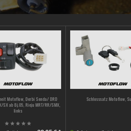
heit Motoflow, Derbi Senda/ DRD
Schlosssatz Motoflow, S
RX/SX ab Bj.05, Rieju MRT/RR/SMX,
links