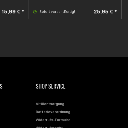
15,99 € *
25,95 € *
Sofort versandfertig!
S
SHOP SERVICE
Altölentsorgung
Batterieverordnung
Widerrufs-Formular
Widerrufsrecht