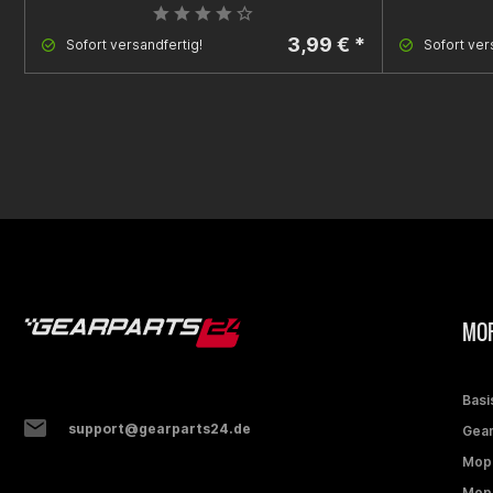
3,99 € *
Sofort versandfertig!
Sofort ver
MOP
Basi
support@gearparts24.de
Gear
Mop
Mope