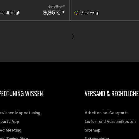
12,99 € *
9,95 € *
sandfertig!
Fast weg
EDTUNING WISSEN
VERSAND & RECHTLICHE
swissen Mopedtuning
Arbeiten bei Gearparts
parts App
Liefer- und Versandkosten
ed Meeting
Sitemap
d-Tuning Blog
Datenschutz