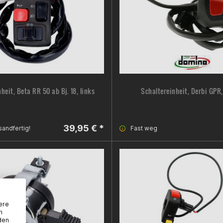
heit, Beta RR 50 ab Bj. 18, links
Schaltereinheit, Derbi GPR,
39,95 € *
sandfertig!
Fast weg
ere
n
den