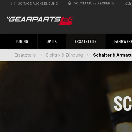
50CCM MOPED EXPERTE
30 TAGE RÜCKSENDUNG
TUNING
OPTIK
ERSATZTEILE
FAHRWERK
Ersatzteile
Elektrik & Zündung
Schalter & Armat
SC