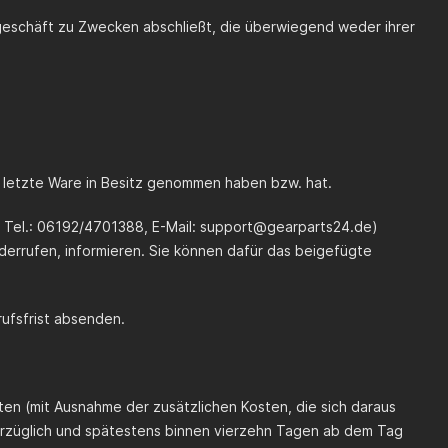
sgeschäft zu Zwecken abschließt, die überwiegend weder ihrer
ie letzte Ware in Besitz genommen haben bzw. hat.
Tel.: 06192/4701388, E-Mail:
support@gearparts24.de
)
widerrufen, informieren. Sie können dafür das beigefügte
rufsfrist absenden.
sten (mit Ausnahme der zusätzlichen Kosten, die sich daraus
verzüglich und spätestens binnen vierzehn Tagen ab dem Tag