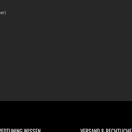
ier)
EDTUNING WISSEN
VERSAND & RECHTLICHE