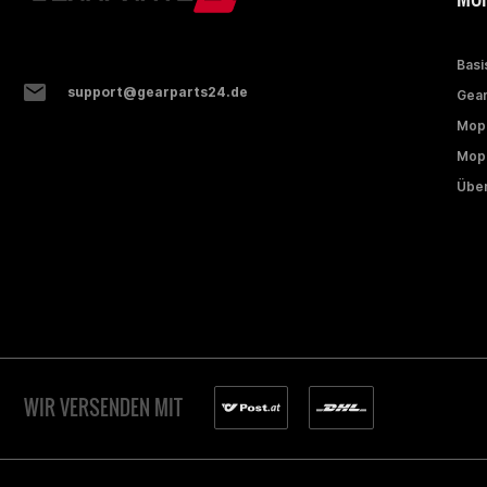
Basi
support@gearparts24.de
Gear
Mop
Mope
Über
WIR VERSENDEN MIT