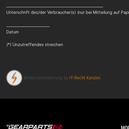
________________________________________________________
Unterschrift des/der Verbraucher(s) (nur bei Mitteilung auf Pap
_________________________
Datum
(*) Unzutreffendes streichen
MOP