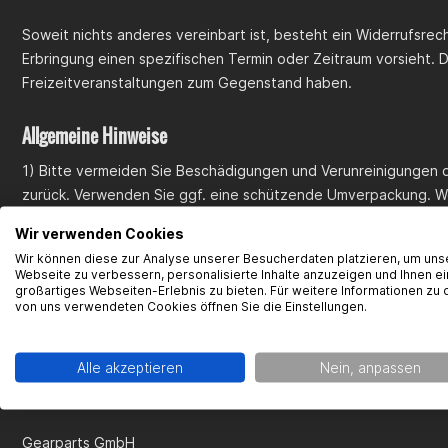
Soweit nichts anderes vereinbart ist, besteht ein Widerrufsre
Erbringung einen spezifischen Termin oder Zeitraum vorsieht. 
Freizeitveranstaltungen zum Gegenstand haben.
Allgemeine Hinweise
1) Bitte vermeiden Sie Beschädigungen und Verunreinigungen d
zurück. Verwenden Sie ggf. eine schützende Umverpackung. Wen
Schutz vor Transportschäden.
Wir verwenden Cookies
2) Senden Sie die Ware bitte nicht unfrei an uns zurück.
Wir können diese zur Analyse unserer Besucherdaten platzieren, um uns
3) Bitte beachten Sie, dass die vorgenannten Ziffern 1-2 nich
Webseite zu verbessern, personalisierte Inhalte anzuzeigen und Ihnen ei
großartiges Webseiten-Erlebnis zu bieten. Für weitere Informationen zu 
von uns verwendeten Cookies öffnen Sie die Einstellungen.
B. Widerrufsformular
Wenn Sie den Vertrag widerrufen wollen, dann füllen Sie bitte 
Alle akzeptieren
Nein, anpassen
An
Gearparts GmbH