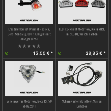
Ersatzblnkerset Original Replica,
LED- Rücklicht Motoflow, Rieju MRT,
Derbi Senda Bj. 00-17, Klarglas mit
mit EG-BE, versch. Farben
oranger Birne
15,99 € *
29,95 € *
Scheinwerfer Motoflow, Beta RR 50
Scheinwerfer Motoflow, Surron
ab Bj. 2011
Lightbee