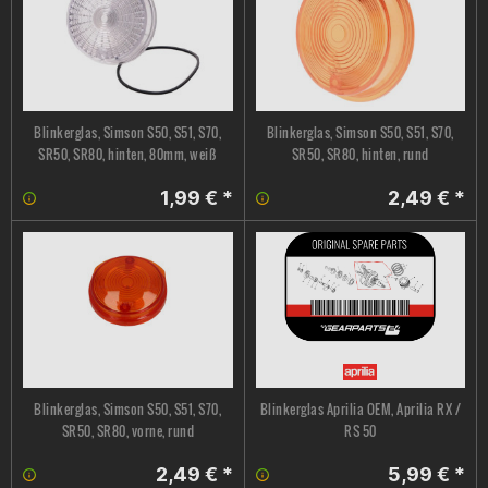
Blinkerglas, Simson S50, S51, S70,
Blinkerglas, Simson S50, S51, S70,
SR50, SR80, hinten, 80mm, weiß
SR50, SR80, hinten, rund
1,99 € *
2,49 € *
Blinkerglas, Simson S50, S51, S70,
Blinkerglas Aprilia OEM, Aprilia RX /
SR50, SR80, vorne, rund
RS 50
2,49 € *
5,99 € *