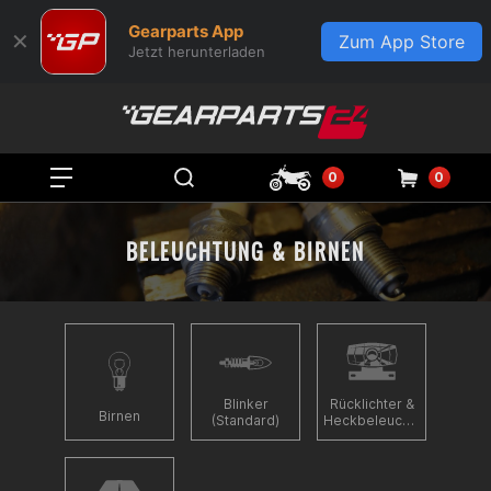
Gearparts App
✕
Zum App Store
Jetzt herunterladen
0
0
BELEUCHTUNG & BIRNEN
Blinker
Rücklichter &
Birnen
(Standard)
Heckbeleuchtung