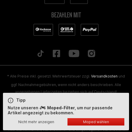
BEZAHLEN MIT
* Alle Preise inkl. gesetzl. Mehrwertsteuer zzgl.
Versandkosten
und
ggf. Nachnahmegebühren, wenn nicht anders beschrieben. Alle
angegebenen Lieferzeiten beziehen sich auf Deutschland!
Tipp
Alle Artikel sind, wenn nicht anders gekennzeichnet, ohne
Nutze unseren
Moped-Filter
, um nur passende
gültige Zulassung
Artikel angezeigt zu bekommen.
Nicht mehr anzeigen
Moped wählen
® Alle Markennamen, Warenzeichen und eingetragenen Warenzeichen