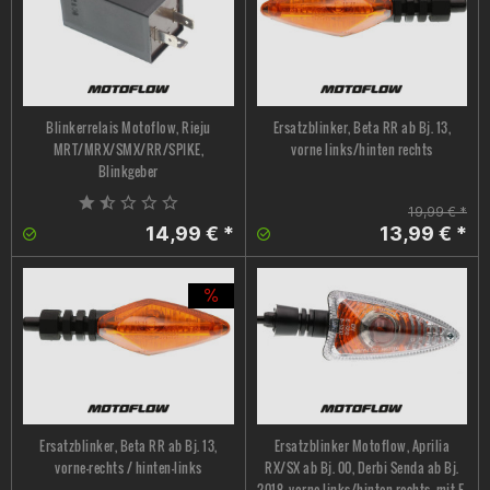
Blinkerrelais Motoflow, Rieju
Ersatzblinker, Beta RR ab Bj. 13,
MRT/MRX/SMX/RR/SPIKE,
vorne links/hinten rechts
Blinkgeber
19,99 € *
14,99 € *
13,99 € *
Ersatzblinker, Beta RR ab Bj. 13,
Ersatzblinker Motoflow, Aprilia
vorne-rechts / hinten-links
RX/SX ab Bj. 00, Derbi Senda ab Bj.
2018, vorne links/hinten rechts, mit E-