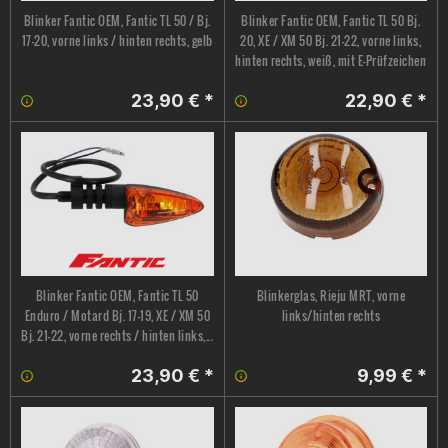
Blinker Fantic OEM, Fantic TL 50 / Bj.
Blinker Fantic OEM, Fantic TL 50 Bj.
17-20, vorne links / hinten rechts, gelb
20, XE / XM 50 Bj. 21–22, vorne links,
hinten rechts, weiß, mit E-Prüfzeichen
23,90 € *
22,90 € *
Blinker Fantic OEM, Fantic TL 50
Blinkerglas, Rieju MRT, vorne
Enduro / Motard Bj. 17-19, XE / XM 50
links/hinten rechts
Bj. 21–22, vorne rechts / hinten links,...
23,90 € *
9,99 € *