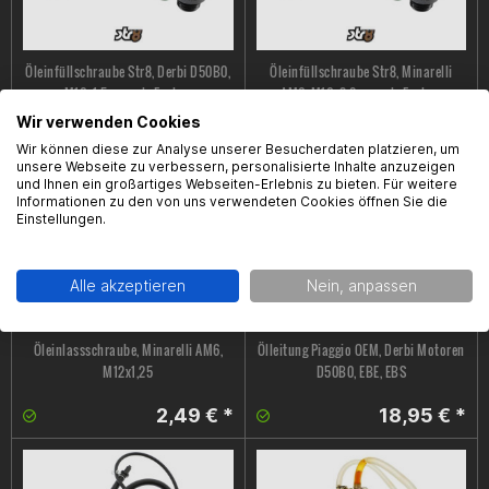
Öleinfüllschraube Str8, Derbi D50B0,
Öleinfüllschraube Str8, Minarelli
M16x1.5, versch. Farben
AM6, M16x2.0, versch. Farben
Wir verwenden Cookies
9,99 € *
9,99 € *
Wir können diese zur Analyse unserer Besucherdaten platzieren, um
unsere Webseite zu verbessern, personalisierte Inhalte anzuzeigen
und Ihnen ein großartiges Webseiten-Erlebnis zu bieten. Für weitere
Informationen zu den von uns verwendeten Cookies öffnen Sie die
Einstellungen.
Alle akzeptieren
Nein, anpassen
Öleinlassschraube, Minarelli AM6,
Ölleitung Piaggio OEM, Derbi Motoren
M12x1,25
D50B0, EBE, EBS
2,49 € *
18,95 € *