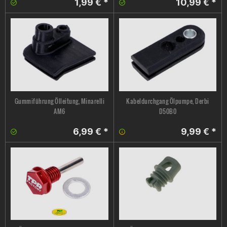
1,99 € *
10,99 € *
Gummiführung Ölleitung, Minarelli
Kabeldurchgang Ölpumpe, Derbi
AM6
D50B0
6,99 € *
9,99 € *