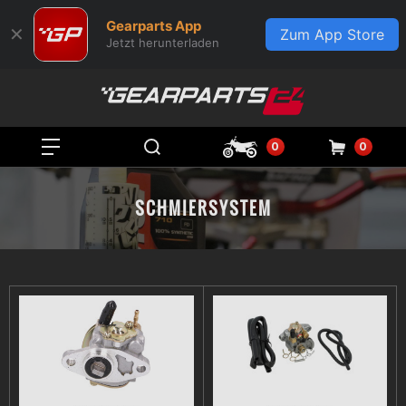
Gearparts App
✕
Zum App Store
Jetzt herunterladen
0
0
SCHMIERSYSTEM