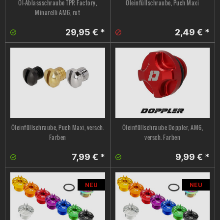
Öl-Ablassschraube TPR Factory,
Öleinfüllschraube, Puch Maxi
Minarelli AM6, rot
29,95 € *
2,49 € *
Öleinfüllschraube, Puch Maxi, versch.
Öleinfüllschraube Doppler, AM6,
Farben
versch. Farben
7,99 € *
9,99 € *
NEU
NEU