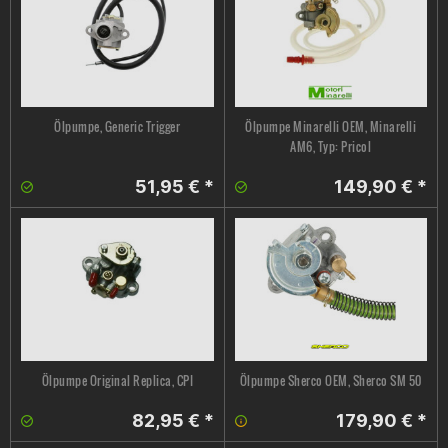
Ölpumpe, Generic Trigger
Ölpumpe Minarelli OEM, Minarelli
AM6, Typ: Pricol
51,95 € *
149,90 € *
Ölpumpe Original Replica, CPI
Ölpumpe Sherco OEM, Sherco SM 50
82,95 € *
179,90 € *