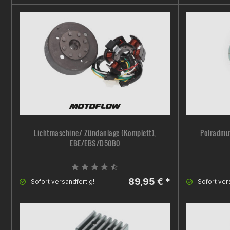
Lichtmaschine/ Zündanlage (Komplett),
Polradmut
EBE/EBS/D50B0
89,95 € *
Sofort versandfertig!
Sofort ver