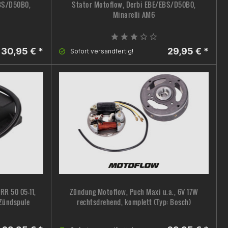
EBS/D50B0,
Stator Motoflow, Derbi EBE/EBS/D50B0,
Minarelli AM6
30,95 € *
29,95 € *
Sofort versandfertig!
RR 50 05-11,
Zündung Motoflow, Puch Maxi u.a., 6V 17W
 Zündspule
rechtsdrehend, komplett (Typ: Bosch)