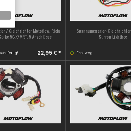
er / Gleichrichter Motoflow, Rieju
Spannungsregler- Gleichrichte
pike 50-X/MRT, 5 Anschlüsse
Surron Lightbee
22,95 € *
sandfertig!
Fast weg