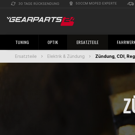
50CCM MOPED EXPERTE
30 TAGE RÜCKSENDUNG
TUNING
OPTIK
ERSATZTEILE
FAHRWERK
Ersatzteile
Elektrik & Zündung
Zündung, CDI, Reg
Z