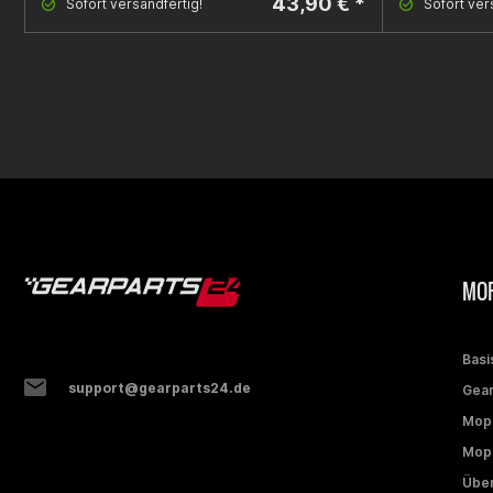
43,90 € *
Sofort versandfertig!
Sofort ver
MOP
Basi
support@gearparts24.de
Gear
Mop
Mope
Über