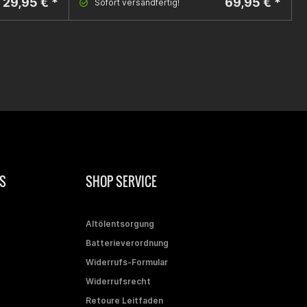
29,95 € *
69,95 € *
Sofort versandfertig!
S
SHOP SERVICE
Altölentsorgung
Batterieverordnung
Widerrufs-Formular
Widerrufsrecht
Retoure Leitfaden