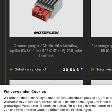
Spannungsregler / Gleichrichter Motoflow,
Spannungsregl
Aprilia RX/SX, Gilera RCR/SMT ab Bj. 2011, roter
RR 07-1
Anschluss
36,95 € *
Sofort versandfertig!
Sofort ver
Wir verwenden Cookies
Wir können diese zur Analyse unserer Besucherdaten platzieren, um uns
Webseite zu verbessern, personalisierte Inhalte anzuzeigen und Ihnen ei
großartiges Webseiten-Erlebnis zu bieten. Für weitere Informationen zu 
von uns verwendeten Cookies öffnen Sie die Einstellungen.