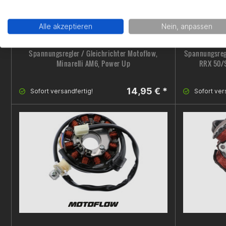
Alle akzeptieren
Nein, anpassen
Spannungsregler / Gleichrichter Motoflow,
Spannungsregl
Minarelli AM6, Power Up
RRX 50/S
14,95 € *
Sofort versandfertig!
Sofort ver