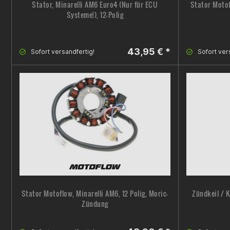
Stator, Minarelli AM6 Euro4 (Nur für ECU
Stator Motof
Systeme!), 12-Polig
43,95 € *
Sofort versandfertig!
Sofort ver
Stator Motoflow, Minarelli AM6, 12 Polig, Moric-
Zündkeil / 
Zündung