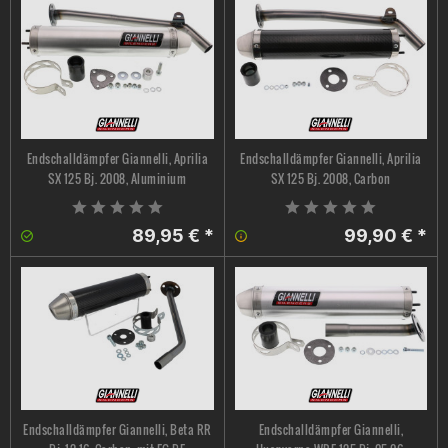
Endschalldämpfer Giannelli, Aprilia
Endschalldämpfer Giannelli, Aprilia
SX 125 Bj. 2008, Aluminium
SX 125 Bj. 2008, Carbon
89,95 € *
99,90 € *
Endschalldämpfer Giannelli, Beta RR
Endschalldämpfer Giannelli,