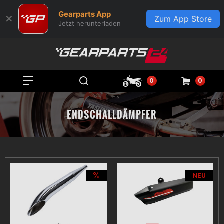
Gearparts App
✕
Zum App Store
Jetzt herunterladen
0
0
ENDSCHALLDÄMPFER
NEU