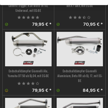
Endschalldämpfer Giannelli Alu,
Endschalldämpfer Giannelli Alu, Rieju
Generic Trigger, KSR Moto TR 50,
MRX / SMX, mit EG-BE
Underseat, mit EG-BE
79,95 € *
70,95 € *
Endschalldämpfer Giannelli Alu,
Endschalldämpfer Giannelli
Yamaha DT 50 ab Bj.04, mit EG-BE
Aluminium, Beta RR ab Bj. 17, mit EG-
BE
79,95 € *
84,95 € *