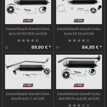
Endschalldämpfer Giannelli Carbon,
Endschalldämpfer Giannelli Carbon,
Aprilia RX 50 B.99-05, mit EG-BE
Aprilia RX/ SX, mit EG-BE
89,90 € *
84,95 € *
Endschalldämpfer Giannelli Carbon,
Endschalldämpfer Giannelli Carbon,
Beta RR ab Bj. 17, mit EG-BE
Derbi DRD Pro ab Bj.06, mit EG-BE