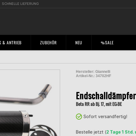
SCHNELLE LIEFERUNG
 & ANTRIEB
ZUBEHÖR
NEU
%SALE
Hersteller:
Giannelli
Artikel-Nr.:
34702HF
2001174200003
Endschalldämpfer
Beta RR ab Bj. 17, mit EG-BE
Sofort versandfertig!
Bestelle jetzt (
2 Tage 1 Std.