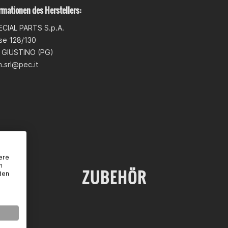
rmationen des Herstellers:
CIAL PARTS S.p.A.
ese 128/130
 GIUSTINO (PG)
.srl@pec.it
ere
n
ZUBEHÖR
den