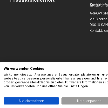
Kontaktinfo
ARROW SPE
Via Citern
06016 SAN
Kontakt:
qm
Wir verwenden Cookies
Wir können diese zur Analyse unserer Besucherdaten platzieren, um uns
Webseite zu verbessern, personalisierte Inhalte anzuzeigen und Ihnen ei
großartiges Webseiten-Erlebnis zu bieten. Für weitere Informationen zu 
von uns verwendeten Cookies öffnen Sie die Einstellungen.
Alle akzeptieren
Nein, anpassen