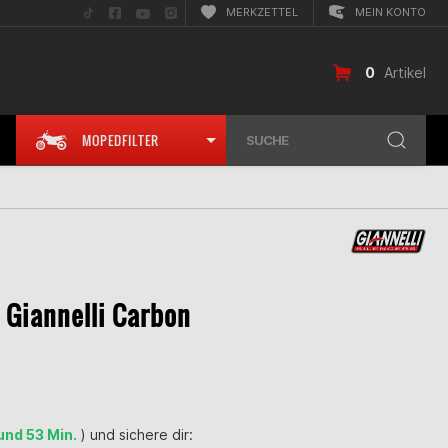
Folge
Folge
Folge
Folge
MERKZETTEL
MEIN KONTO
uns
uns
uns
uns
auf
auf
auf
auf
TikTok
Facebook
YouTube
Instagram
0
Artikel
MOPEDFILTER
SUCHE
 Giannelli Carbon
 und 53 Min.
) und sichere dir: