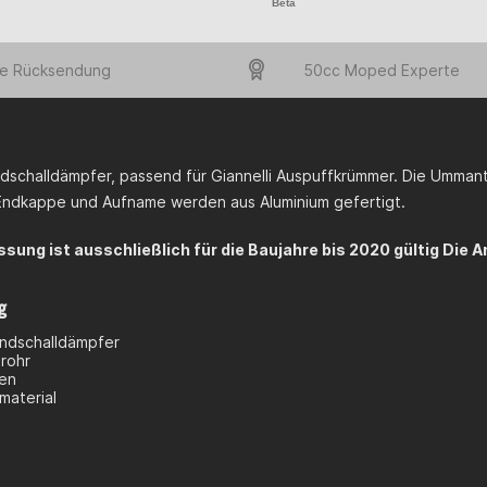
Beta
e Rücksendung
50cc Moped Experte
Endschalldämpfer, passend für Giannelli Auspuffkrümmer. Die Umman
 Endkappe und Aufname werden aus Aluminium gefertigt.
ssung ist ausschließlich für die Baujahre bis 2020 gültig Die 
g
ndschalldämpfer
rohr
en
aterial