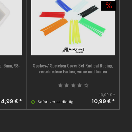
o, 6mm, 98-
Spokes-/ Speichen Cover Set Radical Racing,
Aus
verschiedene Farben, vorne und hinten
19,99 € *
14,99 € *
10,99 € *
Sofort versandfertig!