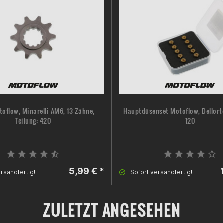
toflow, Minarelli AM6, 13 Zähne,
Hauptdüsenset Motoflow, Dellort
Teilung: 420
120
5,99 € *
rsandfertig!
Sofort versandfertig!
ZULETZT ANGESEHEN