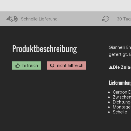
Schnelle Lieferung
30 Tag
Produktbeschreibung
Giannelli 
gefertigt.
hilfreich
nicht hilfreich
⚠️
Die Zula
Lieferumfan
Carbon E
Zwischen
Dichtung
Montagem
Schelle