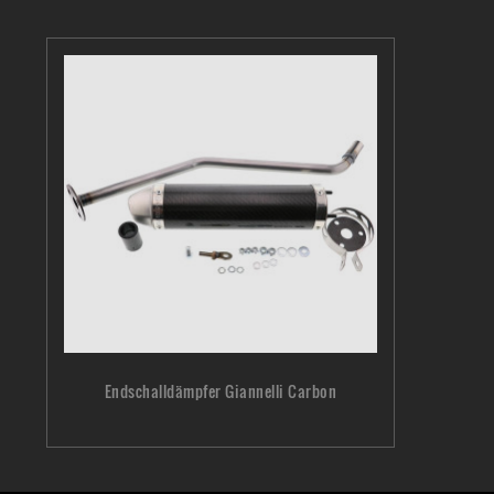
Endschalldämpfer Giannelli Carbon