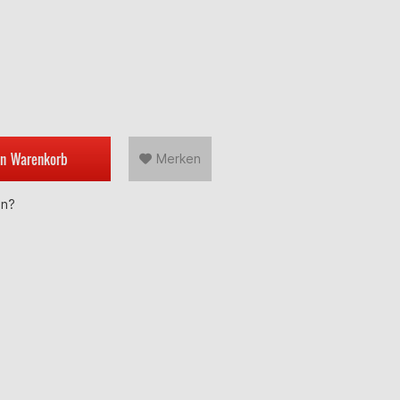
en
Warenkorb
Merken
en?