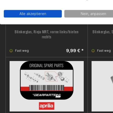
Alle akzeptieren
Nein, anpassen
Blinkerglas, Rieju MRT, vorne links/hinten
Blinkerglas, 
rechts
9,99 € *
Fast weg
Fast weg