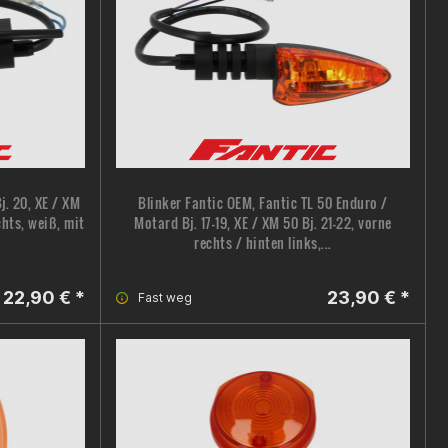
j. 20, XE / XM
Blinker Fantic OEM, Fantic TL 50 Enduro /
chts, weiß, mit
Motard Bj. 17-19, XE / XM 50 Bj. 21–22, vorne
rechts / hinten links,...
22,90 € *
23,90 € *
Fast weg