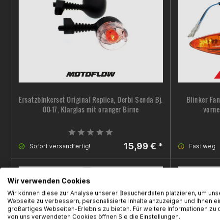
Ersatzblnkerset Original Replica, Derbi Senda Bj.
Blinker Fan
00-17, Klarglas mit oranger Birne
vorne
15,99 € *
Sofort versandfertig!
Fast weg
Wir verwenden Cookies
Wir können diese zur Analyse unserer Besucherdaten platzieren, um uns
Webseite zu verbessern, personalisierte Inhalte anzuzeigen und Ihnen ei
großartiges Webseiten-Erlebnis zu bieten. Für weitere Informationen zu 
von uns verwendeten Cookies öffnen Sie die Einstellungen.