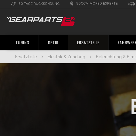
50CCM MOPED EXPERTE
30 TAGE RÜCKSENDUNG
TUNING
OPTIK
ERSATZTEILE
FAHRWERK
Ersatzteile
Elektrik & Zündung
Beleuchtung & Birn