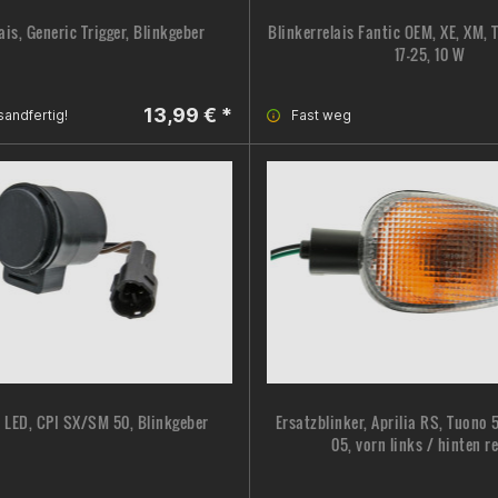
ais, Generic Trigger, Blinkgeber
Blinkerrelais Fantic OEM, XE, XM, T
17-25, 10 W
13,99 € *
sandfertig!
Fast weg
s LED, CPI SX/SM 50, Blinkgeber
Ersatzblinker, Aprilia RS, Tuono 5
05, vorn links / hinten r