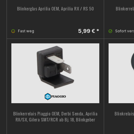
Blinkerglas Aprilia OEM, Aprilia RX / RS 50
Blinkerrel
5,99 € *
Fast weg
Sofort ver
Blinkerrelais Piaggio OEM, Derbi Senda, Aprilia
Blinkrelai
RX/SX, Gilera SMT/RCR ab Bj. 18, Blinkgeber