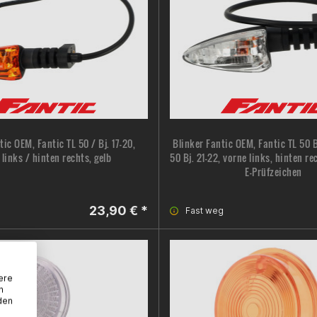
tic OEM, Fantic TL 50 / Bj. 17-20,
Blinker Fantic OEM, Fantic TL 50 B
 links / hinten rechts, gelb
50 Bj. 21–22, vorne links, hinten re
E-Prüfzeichen
23,90 € *
Fast weg
ere
n
den