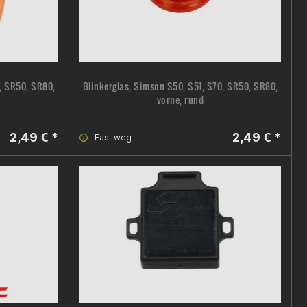
0, SR50, SR80,
Blinkerglas, Simson S50, S51, S70, SR50, SR80,
vorne, rund
2,49 € *
2,49 € *
Fast weg