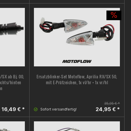
/SX ab Bj. 00,
Ersatzblinker-Set Motoflow, Aprilia RX/SX 50,
echts/hinten
mit E-Prüfzeichen, 1x vl/hr + 1x vr/hl
en
35,95 € *
16,49 € *
24,95 € *
Sofort versandfertig!