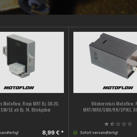
is Motoflow, Rieju MRT Bj. 08-20,
Blinkerrelais Motoflow, 
SM/SE ab Bj. 14, Blinkgeber
MRT/MRX/SMX/RR/SPIKE, Bl
8,99 € *
sandfertig!
Sofort versandfertig!