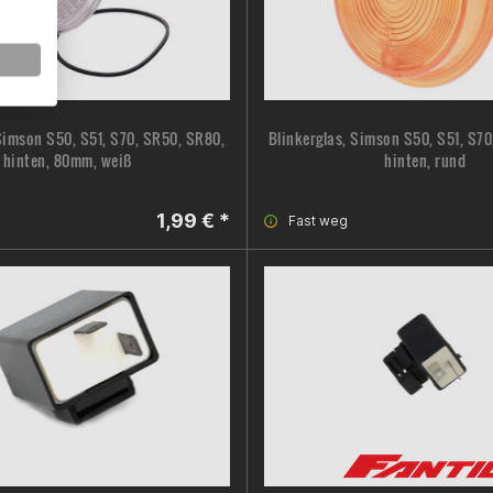
Simson S50, S51, S70, SR50, SR80,
Blinkerglas, Simson S50, S51, S7
hinten, 80mm, weiß
hinten, rund
1,99 € *
Fast weg