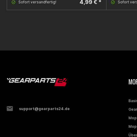
4,99 € *
Sofort versandfertig!
Sofort ver
MOP
Basi
support@gearparts24.de
Gear
Mop
Mope
Über