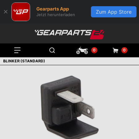
Gearparts App
✕
Zum App Store
Jetzt herunterladen
0
0
BLINKER (STANDARD)