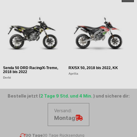
Senda 50 DRD Racing/X-Treme,
RX/SX 50, 2018 bis 2022, KK
R
2018 bis 2022
Aprilia
Gi
Derbi
Bestelle jetzt (
2 Tage 9 Std. und 4 Min.
) und sichere dir:
Versand:
Montag
30 Tage
30 Tage Rücksendung