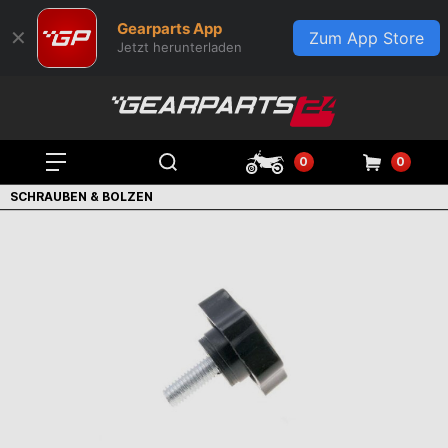
Gearparts App
✕
Zum App Store
Jetzt herunterladen
0
0
SCHRAUBEN & BOLZEN