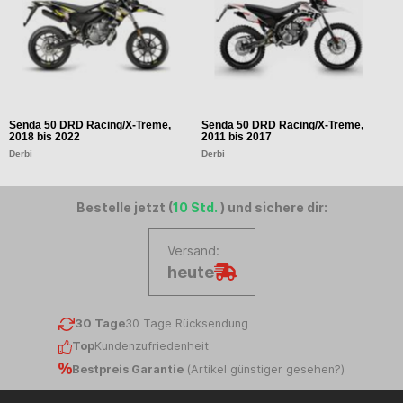
Senda 50 DRD Racing/X-Treme,
Senda 50 DRD Racing/X-Treme,
S
2018 bis 2022
2011 bis 2017
2
Derbi
Derbi
D
Bestelle jetzt (
10 Std.
) und sichere dir:
Versand:
heute
30 Tage
30 Tage Rücksendung
Top
Kundenzufriedenheit
Bestpreis Garantie
(
Artikel günstiger gesehen?
)