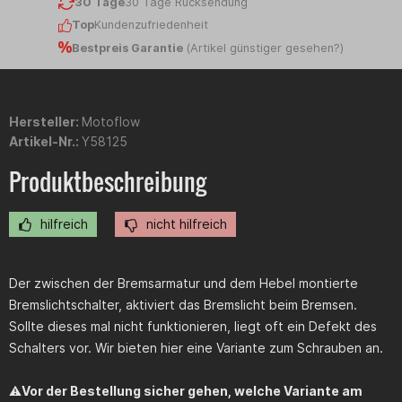
30 Tage
30 Tage Rücksendung
Top
Kundenzufriedenheit
Bestpreis Garantie
(
Artikel günstiger gesehen?
)
Hersteller:
Motoflow
Artikel-Nr.:
Y58125
Produktbeschreibung
hilfreich
nicht hilfreich
Der zwischen der Bremsarmatur und dem Hebel montierte
Bremslichtschalter, aktiviert das Bremslicht beim Bremsen.
Sollte dieses mal nicht funktionieren, liegt oft ein Defekt des
Schalters vor. Wir bieten hier eine Variante zum Schrauben an.
⚠️
Vor der Bestellung sicher gehen, welche Variante am