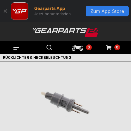
Gearparts App
✕
Zum App Store
Jetzt herunterladen
0
0
RÜCKLICHTER & HECKBELEUCHTUNG