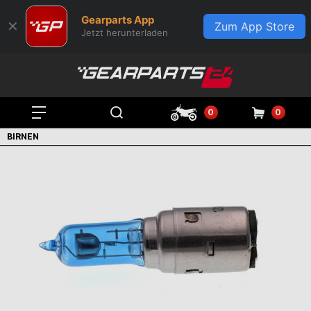
Gearparts App
✕
Zum App Store
Jetzt herunterladen
0
0
BIRNEN