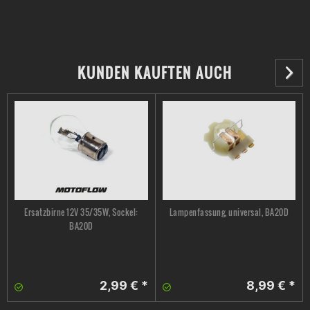
erik ertl
passt bei meiner rieju mrt bj 2018 nicht!!
KUNDEN KAUFTEN AUCH
Elias Lehner
Sehr helles und klares Licht. Nur zum weiter empfehlen! Habe
es jetzt seit 2 Monaten bei mir verbaut und seit Heute auch bei
meinem Kumpel! Nur zum empfehlen
Ersatzbirne 12V 35/35W, Sockel:
Lampenfassung, universal, BA20D
Armin Klisturic
BA20D
Toll Einfach toll...sehr helles weißes licht Die birne hält seit
monaten während normale birnen bei mir nur paar wochen
halten
2,99 € *
8,99 € *