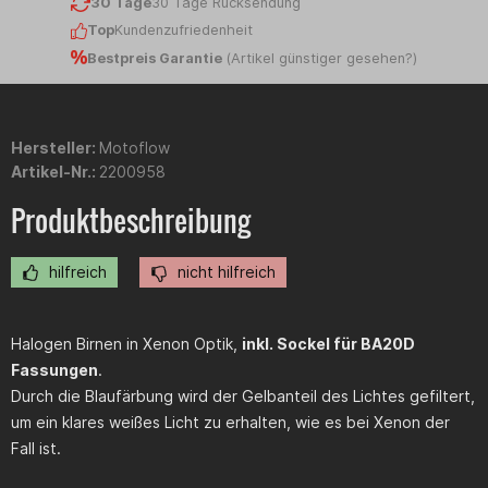
30 Tage
30 Tage Rücksendung
Top
Kundenzufriedenheit
Bestpreis Garantie
(
Artikel günstiger gesehen?
)
Hersteller:
Motoflow
Artikel-Nr.:
2200958
Produktbeschreibung
hilfreich
nicht hilfreich
Halogen Birnen in Xenon Optik,
inkl. Sockel für BA20D
Fassungen
.
Durch die Blaufärbung wird der Gelbanteil des Lichtes gefiltert,
um ein klares weißes Licht zu erhalten, wie es bei Xenon der
Fall ist.