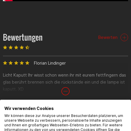
Bewertungen
Bewerten
Florian Lindinger
Licht Kaputt Ihr wisst schon wenn ihr mit eurem fettfingern das
glas berührt brennen sich die rückstände ein und die lampe ist
kaputt. XD
Wir verwenden Cookies
Matthias Bumberger
Wir können diese zur Analyse unserer Besucherdaten platzieren, um
unsere Webseite zu verbessern, personalisierte Inhalte anzuzeigen
Habe mir 2 bestellt und bin absolut enttäuscht beide inerhalb 2
FAQ
und Ihnen ein großartiges Webseiten-Erlebnis zu bieten. Für weitere
Informationen zu den von uns verwendeten Cookies öffnen Sie die
tage kaputt