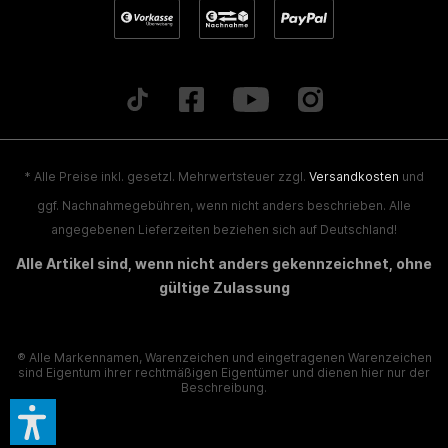
Hatte sie in meiner Derbi Senda 50 SM-Extreme veraubt und
schaute echt geil aus. Licht war leider im Stand sehr gelblich
aber während der Fahrt sehr hell weiß. Mach echt was her die
Lampe. Jedoch ist sie mir schon nach 2 Monaten
durchgebrannt, habe sie mir gerade aber noch einmal gekauft.
* Alle Preise inkl. gesetzl. Mehrwertsteuer zzgl.
Versandkosten
und
Daniel K.
ggf. Nachnahmegebühren, wenn nicht anders beschrieben. Alle
angegebenen Lieferzeiten beziehen sich auf Deutschland!
Super fetter Lichtkegel nur zum weiterempfehlen.
Alle Artikel sind, wenn nicht anders gekennzeichnet, ohne
gültige Zulassung
David Mitter
® Alle Markennamen, Warenzeichen und eingetragenen Warenzeichen
Leuchtet sehr gut und passt perfekt nur zum weiterempfehlen
sind Eigentum ihrer rechtmäßigen Eigentümer und dienen hier nur der
:)
Beschreibung.