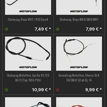
Chokezug, Rieju MRT / RS3 Euro4
Chokezug, Rieju MRX/SMX/MRT
7,49 € *
7,99 € *
Chokezug Motoflow, Aprilia RS 125
Gasseilzug Motoflow, Sherco SE-R
06-13 (Typ: RD0; PYA)
50/SM-R 50 ab Bj. 14
10,99 € *
9,99 € *