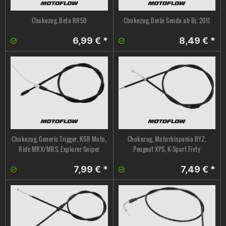
Chokezug, Beta RR50
Chokezug, Derbi Senda ab Bj. 2011
6,99 € *
8,49 € *
Chokezug, Generic Trigger, KSR Moto,
Chokezug, Motorhispania RYZ,
Ride MRX/MRS, Explorer Sniper
Peugeot XPS, K-Sport Fivty
7,99 € *
7,49 € *