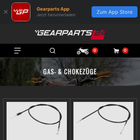
Gearparts App
✕
Zum App Store
Jetzt herunterladen
0
0
GAS- & CHOKEZÜGE