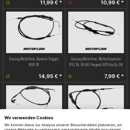
11,99 € *
10,99 € *
Gaszug Motoflow, Generic Trigger,
Gaszug Motoflow, Motorhispania
KSR TR
RYZ Bj. 05-06, Peugeot XPS bis Bj. 06
14,95 € *
7,99 € *
Wir verwenden Cookies
Wir können diese zur Analyse unserer Besucherdaten platzieren, um
unsere Webseite zu verbessern, personalisierte Inhalte anzuzeigen