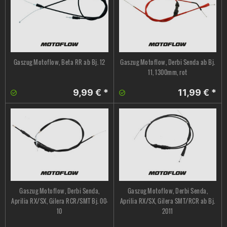
Gaszug Motoflow, Beta RR ab Bj. 12
Gaszug Motoflow, Derbi Senda ab Bj.
11, 1300mm, rot
9,99 € *
11,99 € *
Gaszug Motoflow, Derbi Senda,
Gaszug Motoflow, Derbi Senda,
Aprilia RX/SX, Gilera RCR/SMT Bj. 00-
Aprilia RX/SX, Gilera SMT/RCR ab Bj.
10
2011