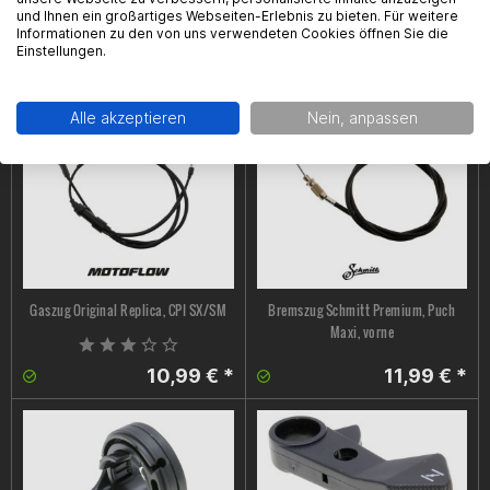
Gaszug Motoflow, Rieju
Gaszug Motoflow, Rieju RRX, Spike-X,
und Ihnen ein großartiges Webseiten-Erlebnis zu bieten. Für weitere
MRT/MRX/SMX
MRT, MRX/SMX ab 05, mit Pricol
Informationen zu den von uns verwendeten Cookies öffnen Sie die
Einstellungen.
Ölpumpe
7,49 € *
13,99 € *
Alle akzeptieren
Nein, anpassen
Gaszug Original Replica, CPI SX/SM
Bremszug Schmitt Premium, Puch
Maxi, vorne
10,99 € *
11,99 € *