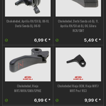
Chokehebel, Aprilia RX/SX Bj. 06-10,
Chokehebel, Derbi Senda ab Bj. 11,
Derbi Senda Bj. 06-10
Aprilia RX/SX ab Bj. 06, Gilera
RCR/SMT
6,99 € *
5,49 € *
Chokehebel, Rieju
Chokehebel Rieju OEM, Rieju MRT/
MRT/MRX/SMX/SPIKE
MRT Pro/ RS3
6,99 € *
9,99 € *