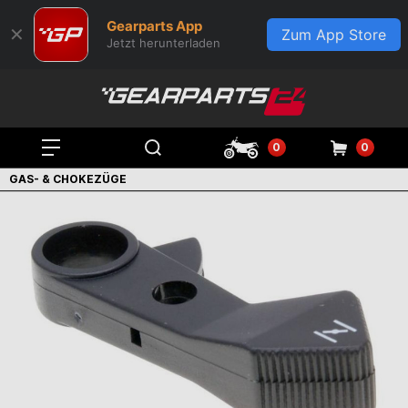
Gearparts App
✕
Zum App Store
Jetzt herunterladen
0
0
GAS- & CHOKEZÜGE