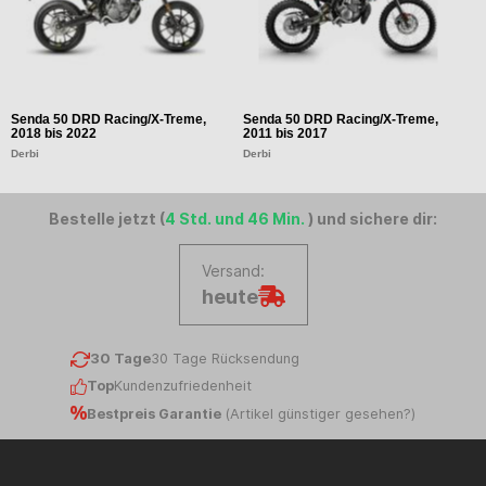
Senda 50 DRD Racing/X-Treme,
Senda 50 DRD Racing/X-Treme,
R
2018 bis 2022
2011 bis 2017
Ap
Derbi
Derbi
Bestelle jetzt (
4 Std. und 46 Min.
) und sichere dir:
Versand:
heute
30 Tage
30 Tage Rücksendung
Top
Kundenzufriedenheit
Bestpreis Garantie
(
Artikel günstiger gesehen?
)