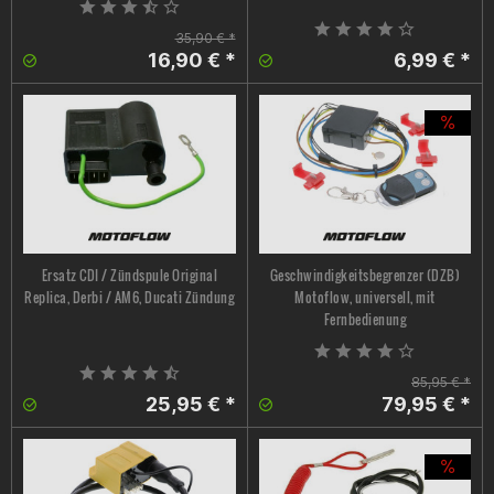
35,90 € *
16,90 € *
6,99 € *
Ersatz CDI / Zündspule Original
Geschwindigkeitsbegrenzer (DZB)
Replica, Derbi / AM6, Ducati Zündung
Motoflow, universell, mit
Fernbedienung
85,95 € *
25,95 € *
79,95 € *