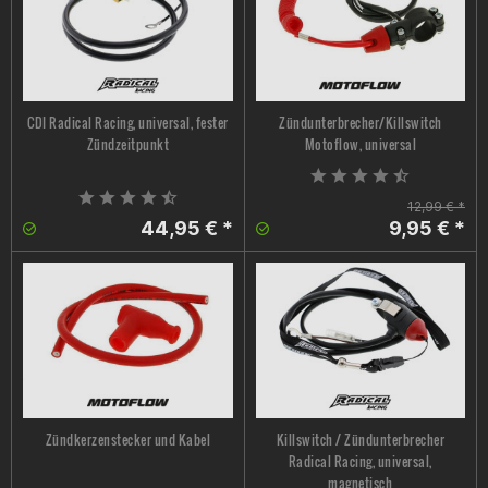
CDI Radical Racing, universal, fester
Zündunterbrecher/Killswitch
Zündzeitpunkt
Motoflow, universal
12,99 € *
44,95 € *
9,95 € *
Zündkerzenstecker und Kabel
Killswitch / Zündunterbrecher
Radical Racing, universal,
magnetisch