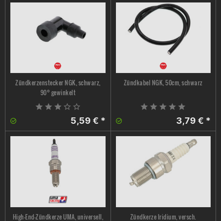
Zündkerzenstecker NGK, schwarz,
Zündkabel NGK, 50cm, schwarz
90° gewinkelt
5,59 € *
3,79 € *
High-End-Zündkerze UMA, universell,
Zündkerze Iridium, versch.