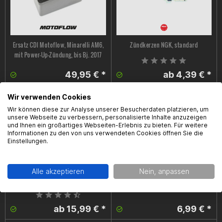
Ersatz CDI Motoflow, Minarelli AM6,
Zündkerzen NGK, standard
mit Power-Up-Zündung, bis Bj. 2017
49,95 € *
ab 4,39 € *
Wir verwenden Cookies
Wir können diese zur Analyse unserer Besucherdaten platzieren, um
unsere Webseite zu verbessern, personalisierte Inhalte anzuzeigen
und Ihnen ein großartiges Webseiten-Erlebnis zu bieten. Für weitere
Informationen zu den von uns verwendeten Cookies öffnen Sie die
Einstellungen.
Zündkerzen NGK Iridium,
Zündkerzenstecker NGK, schwarz,
Alle akzeptieren
Nein, anpassen
verschiedene Ausführungen
90° gewinkelt, LB10F
ab 15,99 € *
6,99 € *