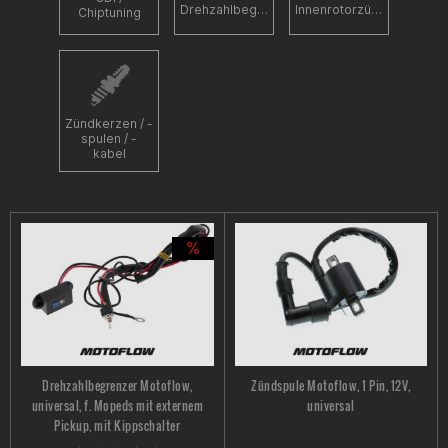
Drehzahlbegrenzer
Innenrotorzündungen
Chiptuning
Zündkerzen / -
spulen / -
kabel
Drehzahlbegrenzer Motoflow,
Zündspule Motoflow, 1 Pin, 12V,
universal, f. Mopeds mit externem
universal
Pickup, mit Kippschalter