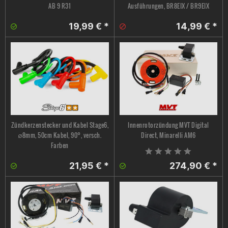
AB 9 R31
Ausführungen, BR8EIX / BR9EIX
19,99 € *
14,99 € *
Zündkerzenstecker und Kabel Stage6,
Innenrotorzündung MVT Digital
∅8mm, 50cm Kabel, 90°, versch.
Direct, Minarelli AM6
Farben
21,95 € *
274,90 € *