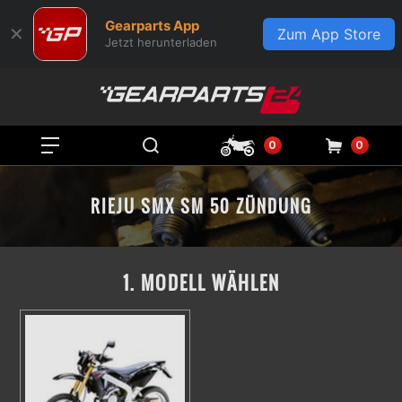
Gearparts App
✕
Zum App Store
Jetzt herunterladen
0
0
RIEJU SMX SM 50 ZÜNDUNG
1. MODELL WÄHLEN