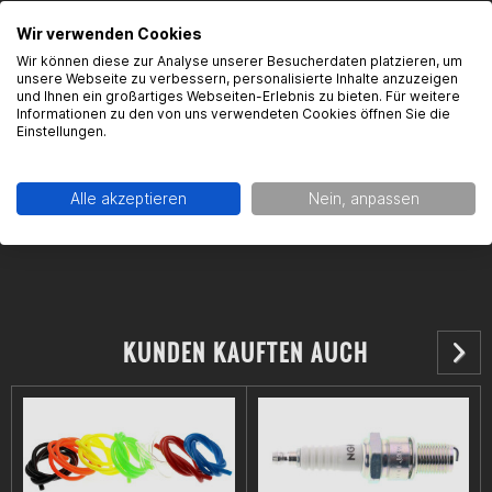
Kontaktinformationen des Herstellers:
Wir verwenden Cookies
Wir können diese zur Analyse unserer Besucherdaten platzieren, um
Gearparts GmbH
unsere Webseite zu verbessern, personalisierte Inhalte anzuzeigen
Im Langgewann 5-7
und Ihnen ein großartiges Webseiten-Erlebnis zu bieten. Für weitere
Informationen zu den von uns verwendeten Cookies öffnen Sie die
65719 Hofheim am Taunus
Einstellungen.
Kontakt:
support@gearparts24.de
Alle akzeptieren
Nein, anpassen
KUNDEN KAUFTEN AUCH