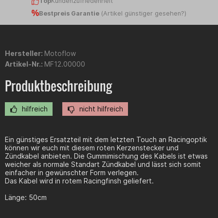
Top
Kundenzufriedenheit
Bestpreis Garantie
(
Artikel günstiger gesehen?
)
Hersteller:
Motoflow
Artikel-Nr.:
MF12.00000
Produktbeschreibung
hilfreich
nicht hilfreich
Ein günstiges Ersatzteil mit dem letzten Touch an Racingoptik
können wir euch mit diesem roten Kerzenstecker und
Zündkabel anbieten. Die Gummimischung des Kabels ist etwas
weicher als normale Standart Zündkabel und lässt sich somit
einfacher in gewünschter Form verlegen.
Das Kabel wird in rotem Racingfinsh geliefert.
Länge: 50cm