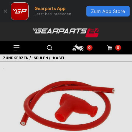
Gearparts App
✕
Zum App Store
Jetzt herunterladen
0
0
ZÜNDKERZEN / -SPULEN / -KABEL