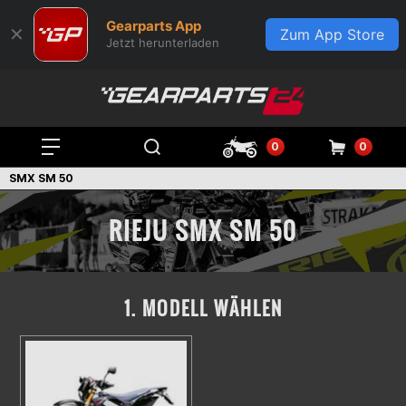
Gearparts App
✕
Zum App Store
Jetzt herunterladen
0
0
SMX SM 50
RIEJU SMX SM 50
1. MODELL WÄHLEN