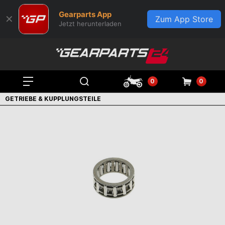
Gearparts App
✕
Zum App Store
Jetzt herunterladen
0
0
GETRIEBE & KUPPLUNGSTEILE