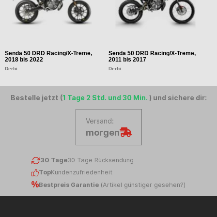
Senda 50 DRD Racing/X-Treme,
Senda 50 DRD Racing/X-Treme,
S
2018 bis 2022
2011 bis 2017
2
Derbi
Derbi
D
Bestelle jetzt (
1 Tage 2 Std. und 30 Min.
) und sichere dir:
Versand:
morgen
30 Tage
30 Tage Rücksendung
Top
Kundenzufriedenheit
Bestpreis Garantie
(
Artikel günstiger gesehen?
)