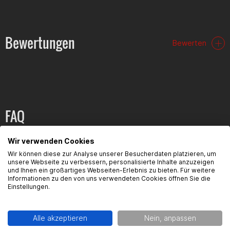
Bewertungen
Bewerten
FAQ
Hier findest du die häufigsten Fragen und die dazugehörigen
Wir verwenden Cookies
Antworten zu diesem Artikel.
Wir können diese zur Analyse unserer Besucherdaten platzieren, um
unsere Webseite zu verbessern, personalisierte Inhalte anzuzeigen
und Ihnen ein großartiges Webseiten-Erlebnis zu bieten. Für weitere
Informationen zu den von uns verwendeten Cookies öffnen Sie die
Einstellungen.
Produktsicherheit
Alle akzeptieren
Nein, anpassen