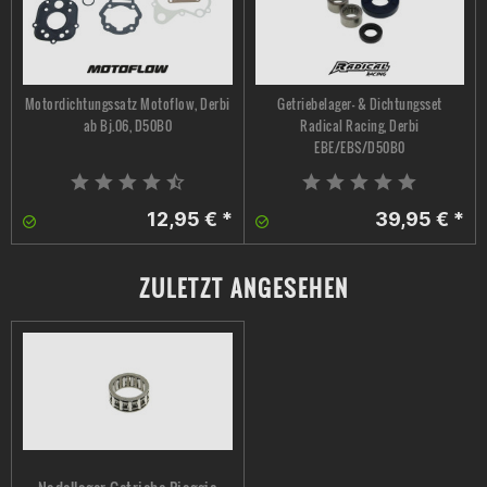
Motordichtungssatz Motoflow, Derbi
Getriebelager- & Dichtungsset
ab Bj.06, D50B0
Radical Racing, Derbi
EBE/EBS/D50B0
12,95 € *
39,95 € *
ZULETZT ANGESEHEN