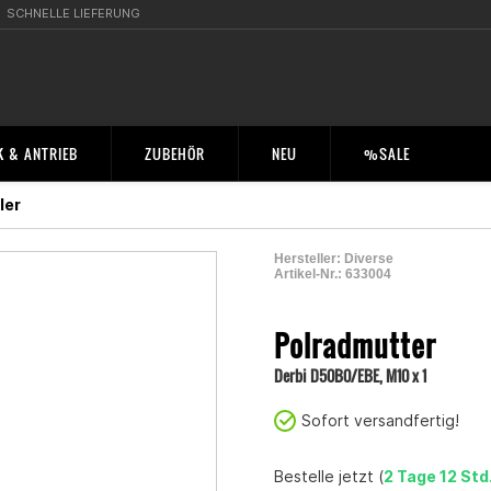
SCHNELLE LIEFERUNG
 & ANTRIEB
ZUBEHÖR
NEU
%SALE
ler
Hersteller:
Diverse
Artikel-Nr.:
633004
2001268700006
Polradmutter
Derbi D50B0/EBE, M10 x 1
Sofort versandfertig!
Bestelle jetzt (
2 Tage 12 Std