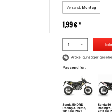
Versand:
Montag
1,99 € *
In d
Artikel günstiger geseh
Passend für:
Senda 50 DRD
Senda 50
Racing/X-Treme,
Racing/X-
2018 bis 2022
2011 bis 