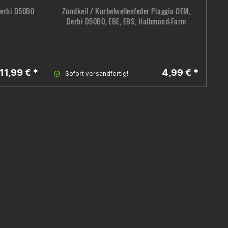
Derbi D50B0
Zündkeil / Kurbelwellenfeder Piaggio OEM,
S
Derbi D50B0, EBE, EBS, Halbmond-Form
11,99 € *
4,99 € *
Sofort versandfertig!