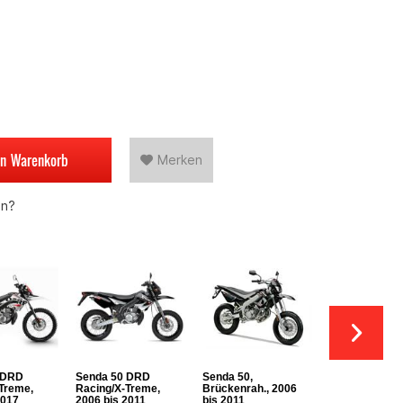
en
Warenkorb
Merken
en?
 DRD
Senda 50 DRD
Senda 50,
Senda 50,
Treme,
Racing/X-Treme,
Brückenrah., 2006
Brückenrah., 
2017
2006 bis 2011
bis 2011
bis 2005