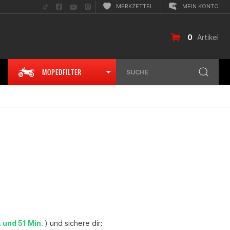
Folge
Folge
Folge
Folge
MERKZETTEL
MEIN KONTO
uns
uns
uns
uns
auf
auf
auf
auf
TikTok
Facebook
YouTube
Instagram
0
Artikel
MOPEDFILTER
SUCHE
. und 51 Min.
) und sichere dir: