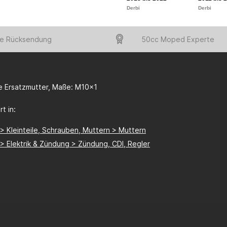
Derbi
Derbi
e Rücksendung
50cc Moped Experte
 Ersatzmutter, Maße: M10x1
t in:
 > Kleinteile, Schrauben, Muttern > Muttern
 > Elektrik & Zündung > Zündung, CDI, Regler