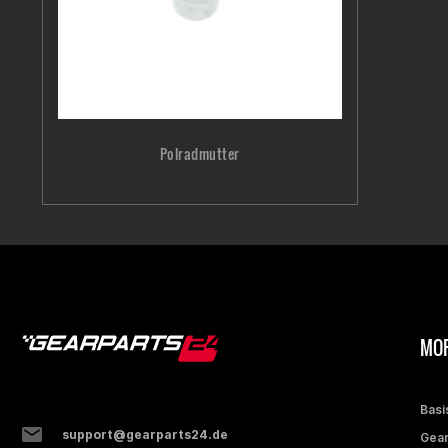
Polradmutter
MOP
Basi
support@gearparts24.de
Gear