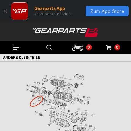
Gearparts App
✕
Zum App Store
Jetzt herunterladen
0
0
ANDERE KLEINTEILE