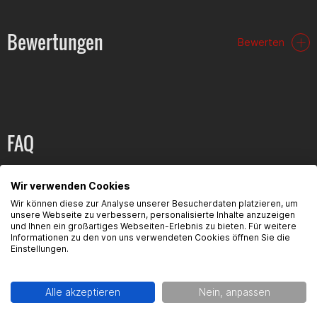
Bewertungen
Bewerten
FAQ
Hier findest du die häufigsten Fragen und die dazugehörigen
Wir verwenden Cookies
Antworten zu diesem Artikel.
Wir können diese zur Analyse unserer Besucherdaten platzieren, um
unsere Webseite zu verbessern, personalisierte Inhalte anzuzeigen
und Ihnen ein großartiges Webseiten-Erlebnis zu bieten. Für weitere
Informationen zu den von uns verwendeten Cookies öffnen Sie die
Einstellungen.
Produktsicherheit
Alle akzeptieren
Nein, anpassen