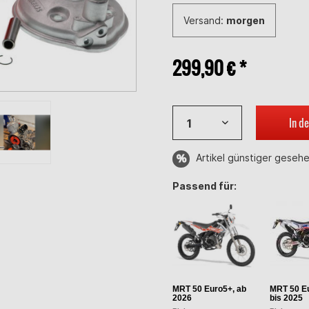
Versand:
morgen
299,90 € *
In d
Artikel günstiger geseh
Passend für:
MRT 50 Euro5+, ab
MRT 50 Eu
2026
bis 2025