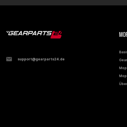
MOP
Basi
support@gearparts24.de
Gear
Mop
Mope
Über