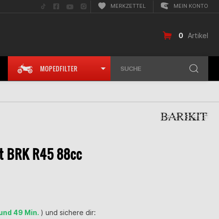
Folge
Folge
Folge
Folge
MERKZETTEL
MEIN KONTO
uns
uns
uns
uns
auf
auf
auf
auf
TikTok
Facebook
YouTube
Instagram
0
Artikel
MOPEDFILTER
SUCHE
it BRK R45 88cc
 und 49 Min.
) und sichere dir: