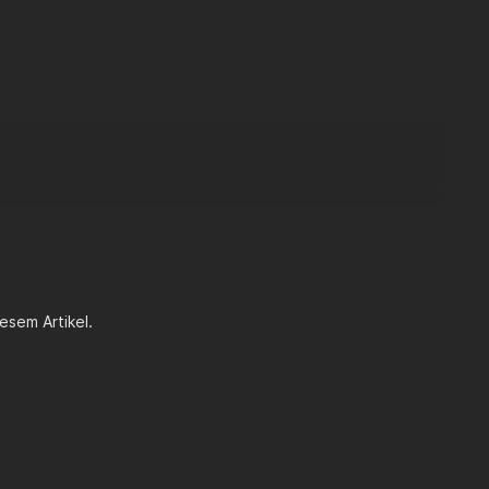
gefahren werden! Die passende Welle von BRK ist die:
LBK-
esem Artikel.
en, um dem Langhubpleuel genügend Platz zum Arbeiten zu