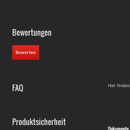
Hub
: 45
Hubrau
Kolben
:
Zylinder
Bewertungen
Lieferumfan
Zylinder
Zylinder
Brennrau
Bewerten
Kolben
Kolbenri
Kolbenbo
Kolbenbo
Dichtsat
Hinweis
: 
FAQ
Hier finde
CIG-99R
Hinweiß: U
schaffen
Produktsicherheit
Video
Dokumente