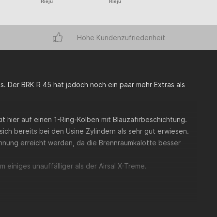
Rieju
Rieju
Rieju
Hohe Kundenzufriedenheit
ts. Der BRK R 45 hat jedoch noch ein paar mehr Extras als
 hier auf einen 1-Ring-Kolben mit Blauzafirbeschichtung.
sich bereits bei den Usine Zylindern als sehr gut erwiesen.
ennung erreicht werden, da die Brennraumkalotte besser
m einiges unauffälliger als der Airsal X-Treme.