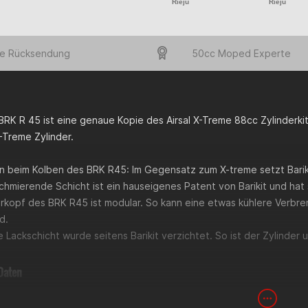
Rieju
Rieju
e Rücksendung
50cc Moped Experte
 BRK R 45 ist eine genaue Kopie des Airsal X-Treme 88cc Zylinderki
X-Treme Zylinder.
 beim Kolben des BRK R45: Im Gegensatz zum X-treme setzt Barikit
chmierende Schicht ist ein hauseigenes Patent von Barikit und hat 
erkopf des BRK R45 ist modular. So kann eine etwas kühlere Verbr
d.
e Lackschicht wurde seitens Barikit verzichtet. So ist der Zylinder u
Daten
art
: Aluminium Zylinder
: 50mm