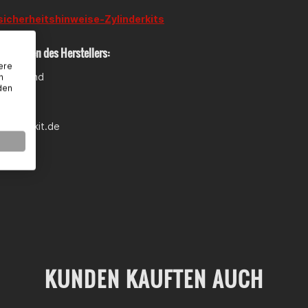
icherheitshinweise-Zylinderkits
rmationen des Herstellers:
ere
utschland
n
den
ra§e 9
lfzell
fo@barikit.de
te messen
KUNDEN KAUFTEN AUCH