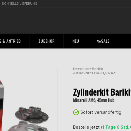
SCHNELLE LIEFERUNG
 & ANTRIEB
ZUBEHÖR
NEU
%SALE
Hersteller:
Barikit
Artikel-Nr.:
LBK-EQ-974-S
2000523700003
Zylinderkit Barik
Minarelli AM6, 45mm Hub
Sofort versandfertig!
Bestelle jetzt (
1 Tage 0 Std.