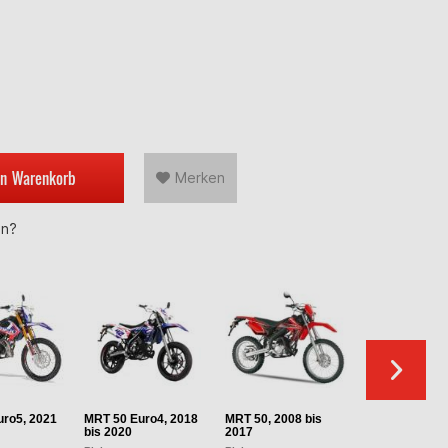
en
Warenkorb
Merken
en?
ro5, 2021
MRT 50 Euro4, 2018
MRT 50, 2008 bis
MRX Enduro 5
bis 2020
2017
2000 bis 2008