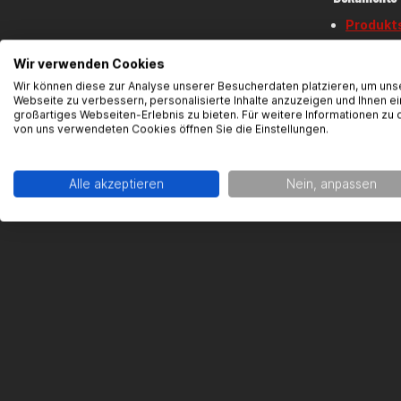
Produkts
Wir verwenden Cookies
Kontaktinfo
Wir können diese zur Analyse unserer Besucherdaten platzieren, um uns
BARIKIT De
Webseite zu verbessern, personalisierte Inhalte anzuzeigen und Ihnen ei
großartiges Webseiten-Erlebnis zu bieten. Für weitere Informationen zu 
Friedhofst
von uns verwendeten Cookies öffnen Sie die Einstellungen.
78315 Rado
Kontakt:
in
Alle akzeptieren
Nein, anpassen
Quetschkan