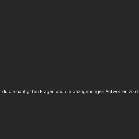
mm
m
: 88,36ccm
 1-Ring Blauzafir Aluminiumkolben
kopf
: 2-teilig
g:
kopf
mkalotte
ng
lzen
lzenclips
z
Der Barikit R45 Zylinder kann nur mit spezieller 45mm Kurbewelle 
st du die häufigsten Fragen und die dazugehörigen Antworten zu di
nter Umständen muss ein teil des Motorgehäuses bearbeitet werd