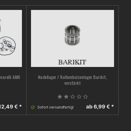
narelli AM6
Nadellager / Kolbenbolzenlager Barikit,
Ku
verstärkt
12,49 € *
ab 6,99 € *
Sofort versandfertig!