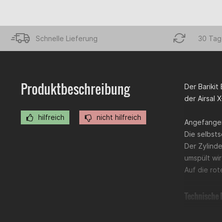
Schnelle Lieferung
30 Tag
Produktbeschreibung
Der Barikit
der Airsal 
hilfreich
nicht hilfreich
Angefangen
Die selbsts
Der Zylind
umspült wir
Auf die rot
Technische 
Zylinder
Bohrung