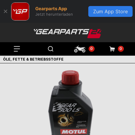
Gearparts App
✕
Zum App Store
Jetzt herunterladen
0
0
ÖLE, FETTE & BETRIEBSSTOFFE