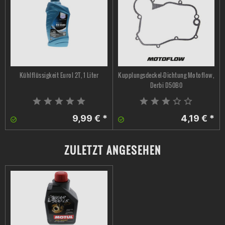
Kühlflüssigkeit Eurol 2T, 1 Liter
Kupplungsdeckel-Dichtung Motoflow,
Derbi D50B0
9,99 € *
4,19 € *
ZULETZT ANGESEHEN