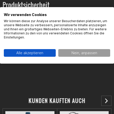
Produktsicherheit
Wir verwenden Cookies
Wir können diese zur Analyse unserer Besucherdaten platzieren, um
Kontaktinformationen des Herstellers:
unsere Webseite zu verbessern, personalisierte Inhalte anzuzeigen
und Ihnen ein großartiges Webseiten-Erlebnis zu bieten. Für weitere
Informationen zu den von uns verwendeten Cookies öffnen Sie die
MOTUL Deutschland GmbH
Einstellungen.
Butzweilerhofallee 3
50829 Köln
Kontakt:
info@motul.de
Alle akzeptieren
Nein, anpassen
KUNDEN KAUFTEN AUCH