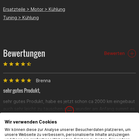
Ersatzteile > Motor > Kühlung
Tuning > Kühlung
Bewertungen
Bewerten
Brenna
sehr gutes Produkt,
sehr gutes Produkt, habe es jetzt schon ca 2000 km eingebaut
auch sehr leicht zu tauschen nicht wunder am Anfang summt es
ziemlich laut wie ein Turbo aber nach ca 200 300 km ist das
Wir verwenden Cookies
summen weg (eingefahren) nicht vergessen das Kühlsystem
Wir können diese zur Analyse unserer Besucherdaten platzieren, um
danach zu entlüften ansotzen wird das moped nach 1 km sehr
unsere Webseite zu verbessern, personalisierte Inhalte anzuzeigen
heiss