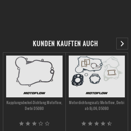
KUNDEN KAUFTEN AUCH
Kupplungsdeckel-Dichtung Motoflow,
Motordichtungssatz Motoflow, Derbi
Derbi D50B0
ab Bj.06, D50B0