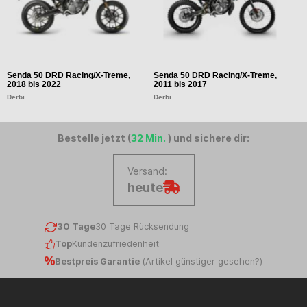
Senda 50 DRD Racing/X-Treme,
Senda 50 DRD Racing/X-Treme,
S
2018 bis 2022
2011 bis 2017
2
Derbi
Derbi
D
Bestelle jetzt (
32 Min.
) und sichere dir:
Versand:
heute
30 Tage
30 Tage Rücksendung
Top
Kundenzufriedenheit
Bestpreis Garantie
(
Artikel günstiger gesehen?
)