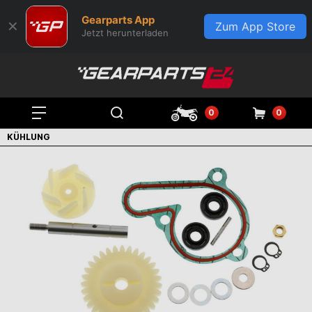
Gearparts App
✕
Zum App Store
Jetzt herunterladen
0
0
KÜHLUNG