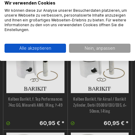
Wir verwenden Cookies
Wir können diese zur Analyse unserer Besucherdaten platzieren, um
Kolben Barikit, Airsal / Barikit
Kolben Barikit, Airsal / Barikit
unsere Webseite zu verbessern, personalisierte Inhalte anzuzeigen
Zylinder, Minarelli AM6 , d= 50,00mm,
Zylinder, Minarelli AM6 , d= 50,00mm,
und Ihnen ein großartiges Webseiten-Erlebnis zu bieten. Für weitere
1-Ring
2-Ring
Informationen zu den von uns verwendeten Cookies öffnen Sie die
Einstellungen.
60,95 € *
60,95 € *
Alle akzeptieren
Nein, anpassen
Kolben Barikit, f. Top Performances
Kolben Barikit, für Airsal / Barikit
74cc GG, Minarelli AM6, 1Ring, ?=49
Zylinder, Derbi D50B0/EBE/EBS, d=
50mm, 1-Ring
60,95 € *
60,95 € *