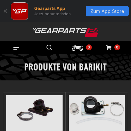
Gearparts App
✕
Zum App Store
Jetzt herunterladen
0
0
PRODUKTE VON BARIKIT