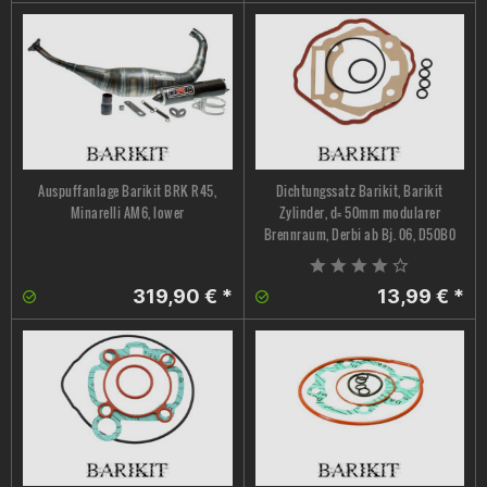
Auspuffanlage Barikit BRK R45,
Dichtungssatz Barikit, Barikit
Minarelli AM6, lower
Zylinder, d= 50mm modularer
Brennraum, Derbi ab Bj. 06, D50B0
319,90 € *
13,99 € *