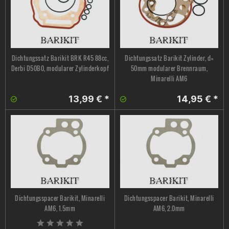
Dichtungssatz Barikit BRK R45 88cc,
Dichtungssatz Barikit Zylinder, d=
Derbi D50B0, modularer Zylinderkopf
50mm modularer Brennraum,
Minarelli AM6
13,99 € *
14,95 € *
Dichtungsspacer Barikit, Minarelli
Dichtungsspacer Barikit, Minarelli
AM6, 1.5mm
AM6, 2.0mm