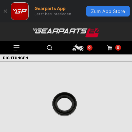
Gearparts App
✕
Zum App Store
Jetzt herunterladen
0
0
DICHTUNGEN