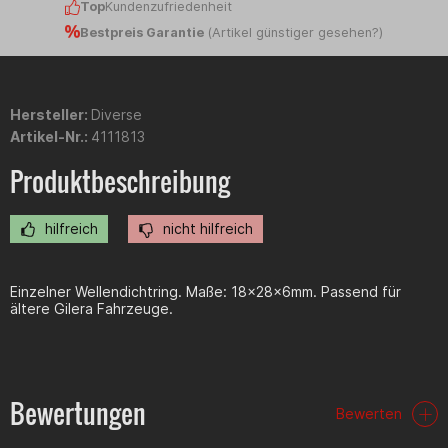
Top
Kundenzufriedenheit
Bestpreis Garantie
(
Artikel günstiger gesehen?
)
Hersteller:
Diverse
Artikel-Nr.:
4111813
Produktbeschreibung
hilfreich
nicht hilfreich
Einzelner Wellendichtring. Maße: 18x28x6mm. Passend für
ältere Gilera Fahrzeuge.
Bewertungen
Bewerten