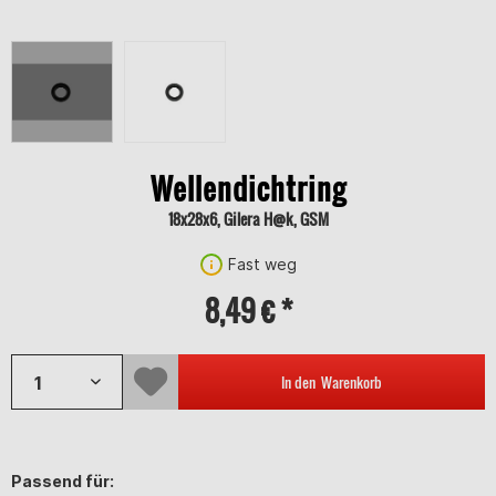
Wellendichtring
18x28x6, Gilera H@k, GSM
Fast weg
8,49 € *
In den
Warenkorb
Passend für: