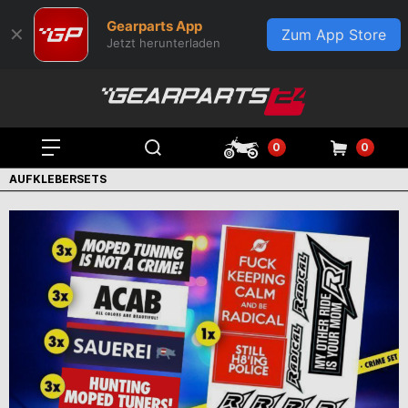
Gearparts App
✕
Zum App Store
Jetzt herunterladen
0
0
AUFKLEBERSETS