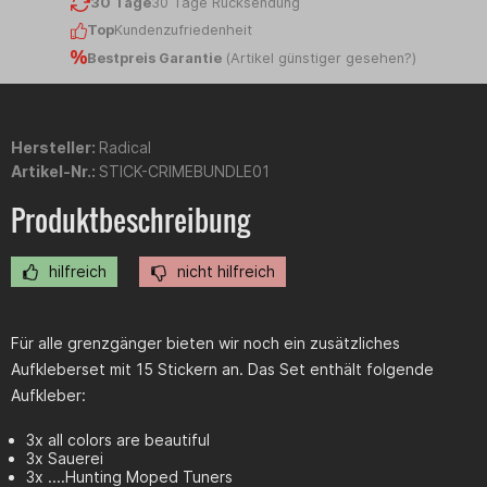
30 Tage
30 Tage Rücksendung
Top
Kundenzufriedenheit
Bestpreis Garantie
(
Artikel günstiger gesehen?
)
Hersteller:
Radical
Artikel-Nr.:
STICK-CRIMEBUNDLE01
Produktbeschreibung
hilfreich
nicht hilfreich
Für alle grenzgänger bieten wir noch ein zusätzliches
Aufkleberset mit 15 Stickern an. Das Set enthält folgende
Aufkleber:
3x all colors are beautiful
3x Sauerei
3x ....Hunting Moped Tuners