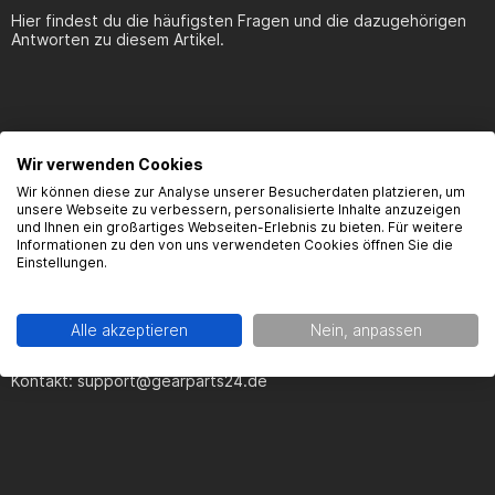
Hier findest du die häufigsten Fragen und die dazugehörigen
Antworten zu diesem Artikel.
Wir verwenden Cookies
Produktsicherheit
Wir können diese zur Analyse unserer Besucherdaten platzieren, um
unsere Webseite zu verbessern, personalisierte Inhalte anzuzeigen
und Ihnen ein großartiges Webseiten-Erlebnis zu bieten. Für weitere
Informationen zu den von uns verwendeten Cookies öffnen Sie die
Kontaktinformationen des Herstellers:
Einstellungen.
Gearparts GmbH
Im Langgewann 5-7
Alle akzeptieren
Nein, anpassen
65719 Hofheim am Taunus
Kontakt:
support@gearparts24.de