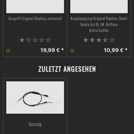
Gasgriff Original Replica, universal
Kupplungszug Original Replica, Derbi
Senda bis Bj. 04, Bultaco
Astro/Lobito
19,99 € *
10,99 € *
ZULETZT ANGESEHEN
Gaszug