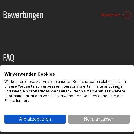
Bewertungen
Bewerten
FAQ
Hier findest du die häufigsten Fragen und die dazugehörigen
Wir verwenden Cookies
Antworten zu diesem Artikel.
Wir können diese zur Analyse unserer Besucherdaten platzieren, um
unsere Webseite zu verbessern, personalisierte Inhalte anzuzeigen
und Ihnen ein großartiges Webseiten-Erlebnis zu bieten. Für weitere
Informationen zu den von uns verwendeten Cookies öffnen Sie die
Einstellungen.
Produktsicherheit
Alle akzeptieren
Nein, anpassen