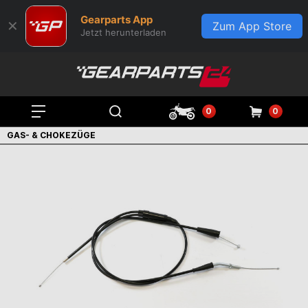
Gearparts App
✕
Zum App Store
Jetzt herunterladen
0
0
GAS- & CHOKEZÜGE