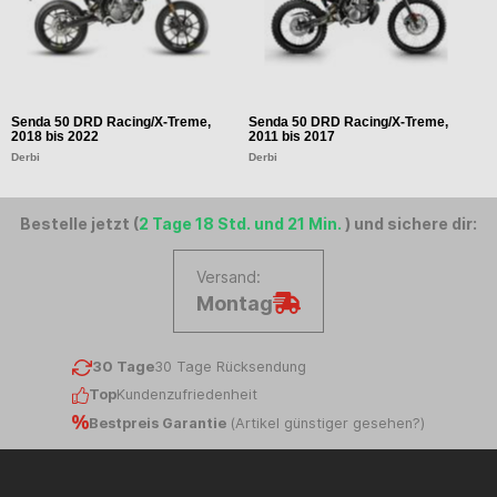
Senda 50 DRD Racing/X-Treme,
Senda 50 DRD Racing/X-Treme,
S
2018 bis 2022
2011 bis 2017
2
Derbi
Derbi
D
Bestelle jetzt (
2 Tage 18 Std. und 21 Min.
) und sichere dir:
Versand:
Montag
30 Tage
30 Tage Rücksendung
Top
Kundenzufriedenheit
Bestpreis Garantie
(
Artikel günstiger gesehen?
)