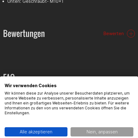
Unten: Geschraubt- M10x1
Bewertungen
Bewerten
FAQ
Wir verwenden Cookies
Hier findest du die häufigsten Fragen und die dazugehörigen
Wir können diese zur Analyse unserer Besucherdaten platzieren, um
Antworten zu diesem Artikel.
unsere Webseite zu verbessern, personalisierte Inhalte anzuzeigen
und Ihnen ein großartiges Webseiten-Erlebnis zu bieten. Für weitere
Informationen zu den von uns verwendeten Cookies öffnen Sie die
Einstellungen.
Produktsicherheit
Alle akzeptieren
Nein, anpassen