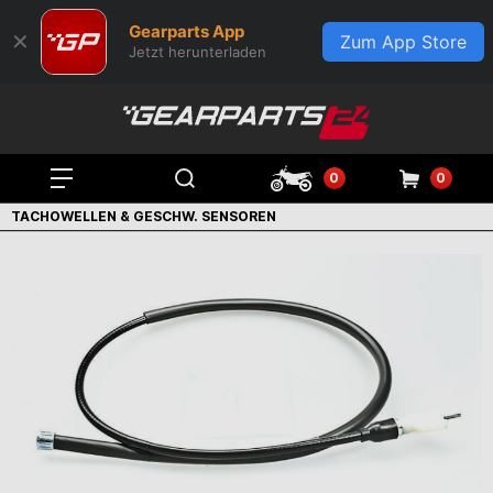
Gearparts App
✕
Zum App Store
Jetzt herunterladen
0
0
TACHOWELLEN & GESCHW. SENSOREN