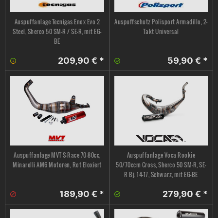
Auspuffanlage Tecnigas Enox Evo 2
Auspuffschutz Polisport Armadillo, 2-
Steel, Sherco 50 SM-R / SE-R, mit EG-
Takt Universal
BE
209,90 € *
59,90 € *
Auspuffanlage MVT S-Race 70-80cc,
Auspuffanlage Voca Rookie
Minarelli AM6 Motoren, Rot Eloxiert
50/70ccm Cross, Sherco 50 SM-R, SE-
R Bj. 14-17, Schwarz, mit EG-BE
189,90 € *
279,90 € *