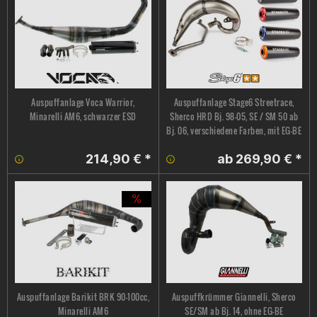
Auspuffanlage Voca Warrior,
Auspuffanlage Stage6 Streetrace,
Minarelli AM6, schwarzer ESD
Sherco HRD Bj. 98-05, SE / SM 50 ab
Bj. 06, verschiedene Farben, mit EG-BE
214,90 € *
ab 269,90 € *
Auspuffanlage Barikit BRK 90-100cc,
Auspuffkrümmer Giannelli, Sherco
Minarelli AM6
SE/SM ab Bj. 14, ohne EG-BE