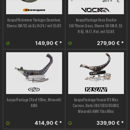
Auspuffkrümmer Tecnigas Quantum,
Auspuffanlage Voca Rookie
Sherco SM/SE ab Bj.14-24 / mit EG-BE
50/70ccm Cross, Sherco 50 SM-R, SE-
R Bj. 14-17, Rot, mit EG-BE
149,90 € *
279,90 € *
Auspuffanlage 2Fast 100cc, Minarelli
Auspuffanlage Yasuni R3 Max
AM6
Carrera, Derbi EBE/EBS/D50B0,
Minarelli AM6 70cc-80cc
414,90 € *
339,90 € *