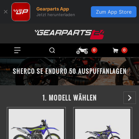
Gearparts App
✕
Zum App Store
Jetzt herunterladen
0
0
SHERCO SE ENDURO 50 AUSPUFFANLAGEN
1. MODELL WÄHLEN