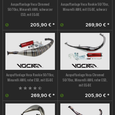
Auspuffanlage Voca Chromed
Auspuffanlage Voca Rookie 50/70cc,
50/70cc, Minarelli AM6, schwarzer
Minarelli AM6, mit EG-BE, schwarz
ESD, mit EG-BE
205,90 € *
269,90 € *
Auspuffanlage Voca Rookie 50/70cc,
Auspuffanlage Voca Chromed
Minarelli AM6, roter ESD, mit EG-BE
50/70cc, Minarelli AM6, roter ESD,
mit EG-BE
269,90 € *
205,90 € *