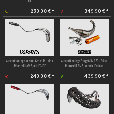
BE
259,90 € *
349,90 € *
Auspuffanlage Yasuni Cross ML Max,
Auspuffanlage Stage6 R/T 70 - 80cc,
Minarelli AM6, mit EG-BE
Minarelli AM6, versch. Farben
249,90 € *
439,90 € *