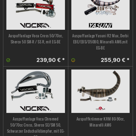
Auspuffanlage Voca Cross 50/70cc,
Auspuffanlage Yasuni R2 Max, Derbi
Sherco 50 SM-R / SE-R, mit EG-BE
EBE/EBS/D50B0, Minarelli AM6,mit
EG-BE
239,90 € *
255,90 € *
Auspuffanlage Voca Chromed
Auspuffkrümmer KRM 80-90cc,
50/70cc Cross, Sherco SE/SM 50,
Minarelli AM6
Schwarzer Endschalldämpfer, mit EG-