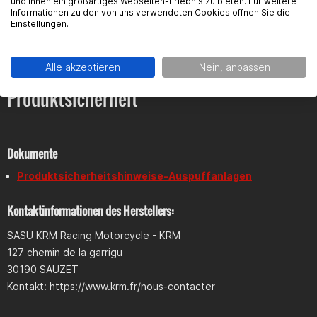
und Ihnen ein großartiges Webseiten-Erlebnis zu bieten. Für weitere
Antworten zu diesem Artikel.
Montagesystem KRM MULTIFIX
Informationen zu den von uns verwendeten Cookies öffnen Sie die
Venturi
Einstellungen.
KRM Aufkleber
Alle akzeptieren
Nein, anpassen
Über eine Straßenzulassung verfügt diese Anlage
Produktsicherheit
selbstverständlich nicht.
Dokumente
Produktsicherheitshinweise-Auspuffanlagen
Kontaktinformationen des Herstellers:
SASU KRM Racing Motorcycle - KRM
127 chemin de la garrigu
30190 SAUZET
Kontakt: https://www.krm.fr/nous-contacter