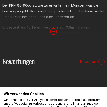
Der KRM 80-90cc ist, wie zu erwarten, ein Monster, was die
Leistung angeht! Konzipiert und produziert für die Rennstrecke
- merkt man ihm genau das auch jederzeit an.
Er besteht aus 15 Teilen, welche je aus 0.8mm starkem
Stahlblech gefertigt sind. Jedes Teil wird gerollt und
verschweißt, bevor es in den KRM-Werkstätten manuell per
Hammer geformt wird.
Um das Optimum aus eurem Setup zu holen, solltet ihr
Bewertungen
unbedingt einen Schalldämpfer KRM 70-90cc mit diesem
Bewerten
Krümmer verwenden. Diese findet ihr in vielen verschiedenen
Farben im Shop.
Lieferumfang:
FAQ
Wir verwenden Cookies
Auspuffkrümmer
Wir können diese zur Analyse unserer Besucherdaten platzieren, um
Flansch
unsere Webseite zu verbessern, personalisierte Inhalte anzuzeigen
Hier findest du die häufigsten Fragen und die dazugehörigen
Auspufffedern