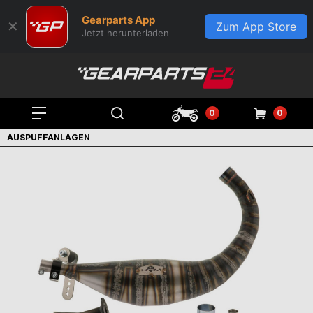
Gearparts App
✕
Zum App Store
Jetzt herunterladen
0
0
AUSPUFFANLAGEN