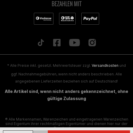
BEZAHLEN MIT
* Alle Preise inkl. gesetzl. Mehrwertsteuer zzgl.
Versandkosten
und
ggf. Nachnahmegebühren, wenn nicht anders beschrieben. Alle
angegebenen Lieferzeiten beziehen sich auf Deutschland!
Alle Artikel sind, wenn nicht anders gekennzeichnet, ohne
gültige Zulassung
® Alle Markennamen, Warenzeichen und eingetragenen Warenzeichen
sind Eigentum ihrer rechtmäßigen Eigentümer und dienen hier nur der
Beschreibung.