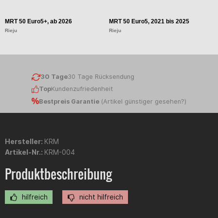
MRT 50 Euro5+, ab 2026
MRT 50 Euro5, 2021 bis 2025
M
Rieju
Rieju
Ri
30 Tage
30 Tage Rücksendung
Top
Kundenzufriedenheit
Bestpreis Garantie
(
Artikel günstiger gesehen?
)
Hersteller:
KRM
Artikel-Nr.:
KRM-004
Produktbeschreibung
hilfreich
nicht hilfreich