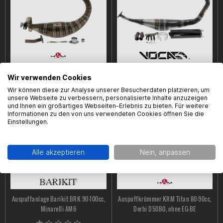
Auspuffkrümmer KRM 90 -100cc,
Auspuffanlage Voca Warrior,
Wir verwenden Cookies
Derbi EBE/EBS/D50B0
Minarelli AM6, schwarzer ESD
Wir können diese zur Analyse unserer Besucherdaten platzieren, um
unsere Webseite zu verbessern, personalisierte Inhalte anzuzeigen
349,90 € *
214,90 € *
und Ihnen ein großartiges Webseiten-Erlebnis zu bieten. Für weitere
Informationen zu den von uns verwendeten Cookies öffnen Sie die
Einstellungen.
Alle akzeptieren
Nein, anpassen
Auspuffanlage Barikit BRK 90-100cc,
Auspuffkrümmer KRM Titan 80-90cc,
Minarelli AM6
Derbi D50B0, ohne EG-BE