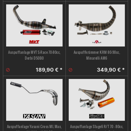
Auspuffanlage MVT S-Race 70-80cc,
Auspuffkrümmer KRM 80-90cc,
Derbi D50B0
Minarelli AM6
189,90 € *
349,90 € *
Auspuffanlage Yasuni Cross ML Max,
Auspuffanlage Stage6 R/T 70 - 80cc,