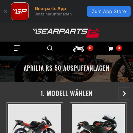
Gearparts App
✕
Zum App Store
Jetzt herunterladen
0
0
APRILIA RS 50 AUSPUFFANLAGEN
1. MODELL WÄHLEN