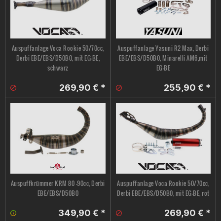
Auspuffanlage Voca Rookie 50/70cc,
Auspuffanlage Yasuni R2 Max, Derbi
Derbi EBE/EBS/D50B0, mit EG-BE,
EBE/EBS/D50B0, Minarelli AM6,mit
schwarz
EG-BE
269,90 € *
255,90 € *
Auspuffkrümmer KRM 80 -90cc, Derbi
Auspuffanlage Voca Rookie 50/70cc,
EBE/EBS/D50B0
Derbi EBE/EBS/D50B0, mit EG-BE, rot
349,90 € *
269,90 € *