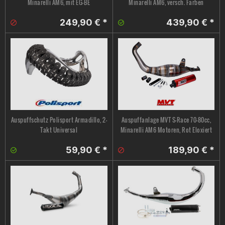
Minarelli AM6, mit EG-BE
Minarelli AM6, versch. Farben
249,90 € *
439,90 € *
Auspuffschutz Polisport Armadillo, 2-
Auspuffanlage MVT S-Race 70-80cc,
Takt Universal
Minarelli AM6 Motoren, Rot Eloxiert
59,90 € *
189,90 € *