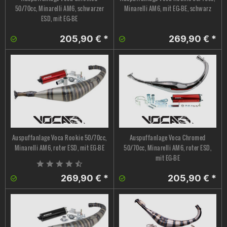
50/70cc, Minarelli AM6, schwarzer
Minarelli AM6, mit EG-BE, schwarz
ESD, mit EG-BE
205,90 € *
269,90 € *
Auspuffanlage Voca Rookie 50/70cc,
Auspuffanlage Voca Chromed
Minarelli AM6, roter ESD, mit EG-BE
50/70cc, Minarelli AM6, roter ESD,
mit EG-BE
269,90 € *
205,90 € *