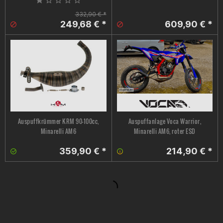
332,90 € *
249,68 € *
609,90 € *
Auspuffkrümmer KRM 90-100cc,
Auspuffanlage Voca Warrior,
Minarelli AM6
Minarelli AM6, roter ESD
359,90 € *
214,90 € *