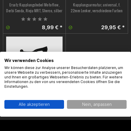
Ersatz Kupplungshebel Motoflow,
Kupplungsarmatur, universal, f.
Derbi Senda, Rieju MRT, Sherco, silber
22mm Lenker, verschiedene Farben
8,99 € *
29,95 € *
Wir verwenden Cookies
Wir können diese zur Analyse unserer Besucherdaten platzieren, um
unsere Webseite zu verbessern, personalisierte Inhalte anzuzeigen
und Ihnen ein großartiges Webseiten-Erlebnis zu bieten. Für weitere
Informationen zu den von uns verwendeten Cookies öffnen Sie die
Kupplungshebel Polisport APT, Beta
Einstellungen.
RR 50 ab Bj.06, Sherco SE/SM 50 ab
Bj.14, schwarz, unzerbrechlich
Alle akzeptieren
Nein, anpassen
19,99 € *