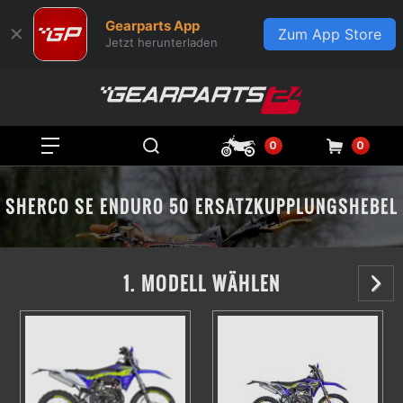
Gearparts App
✕
Zum App Store
Jetzt herunterladen
0
0
SHERCO SE ENDURO 50 ERSATZKUPPLUNGSHEBEL
1. MODELL WÄHLEN