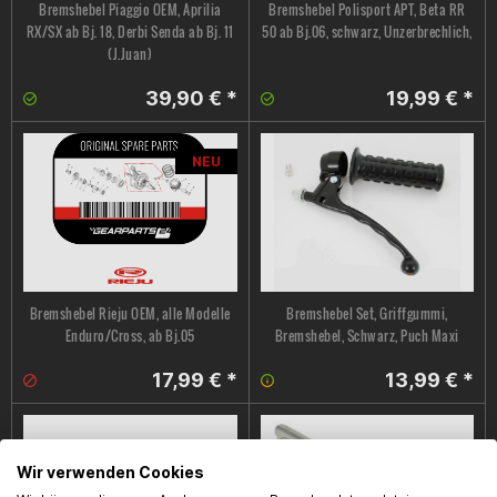
Bremshebel Piaggio OEM, Aprilia
Bremshebel Polisport APT, Beta RR
RX/SX ab Bj. 18, Derbi Senda ab Bj. 11
50 ab Bj.06, schwarz, Unzerbrechlich,
(J.Juan)
39,90 € *
19,99 € *
NEU
Bremshebel Rieju OEM, alle Modelle
Bremshebel Set, Griffgummi,
Enduro/Cross, ab Bj.05
Bremshebel, Schwarz, Puch Maxi
17,99 € *
13,99 € *
Wir verwenden Cookies