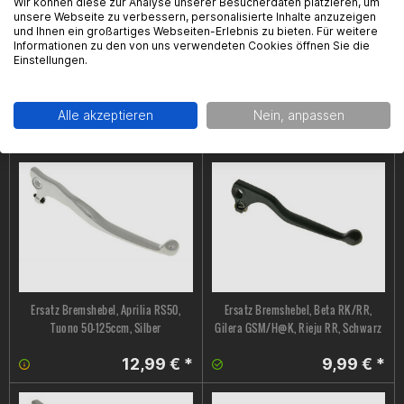
Wir können diese zur Analyse unserer Besucherdaten platzieren, um
unsere Webseite zu verbessern, personalisierte Inhalte anzuzeigen
und Ihnen ein großartiges Webseiten-Erlebnis zu bieten. Für weitere
Informationen zu den von uns verwendeten Cookies öffnen Sie die
Einstellungen.
Ersatz Bremshebel, Aprilia MX 50
Ersatz Bremshebel, Aprilia RS 50 Bj.
2004-2005, RX 50 1995-2005, silber
94-98, RX 50 Bj. 99-05, Silber
Alle akzeptieren
Nein, anpassen
13,99 € *
9,99 € *
Ersatz Bremshebel, Aprilia RS50,
Ersatz Bremshebel, Beta RK/RR,
Tuono 50-125ccm, Silber
Gilera GSM/H@K, Rieju RR, Schwarz
12,99 € *
9,99 € *