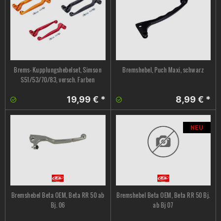
Brems- Kupplungshebelset, Simson
Bremshebel, Puch Maxi, schwarz
S51/53/70/83, versch. Farben
19,99 € *
8,99 € *
NEU
Bremshebel Beta OEM, Beta RR 50 ab
Bremshebel Beta OEM, Beta RR 50 Bj.
Bj. 06
ab Bj 07