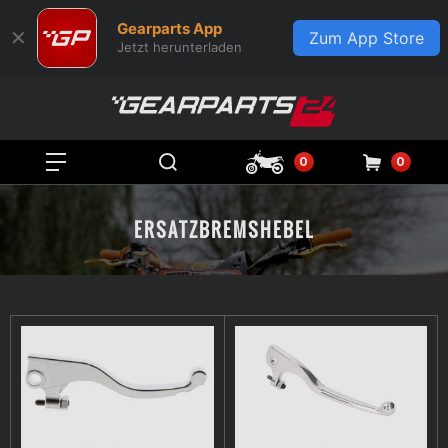
Gearparts App
✕
Zum App Store
Jetzt herunterladen
0
0
ERSATZBREMSHEBEL