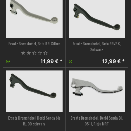
Ersatz Bremshebel, Beta RR, Silber
Ersatz Bremshebel, Beta RR/RK,
Schwarz
11,99 € *
12,99 € *
Ersatz Bremshebel, Derbi Senda bis
Ersatz Bremshebel, Derbi Senda Bj.
Bj. 00, schwarz
05-11, Rieju MRT