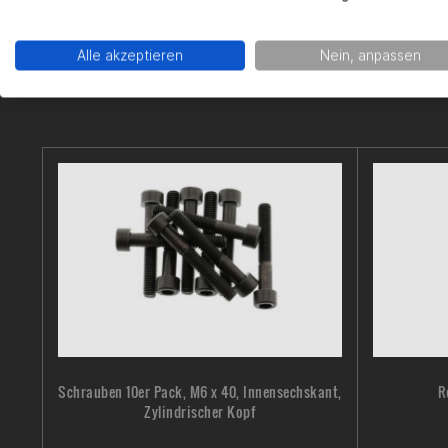
Alle akzeptieren
Nein, anpassen
Schrauben 10er Pack, M6 x 40, Innensechskant,
R
Zylindrischer Kopf