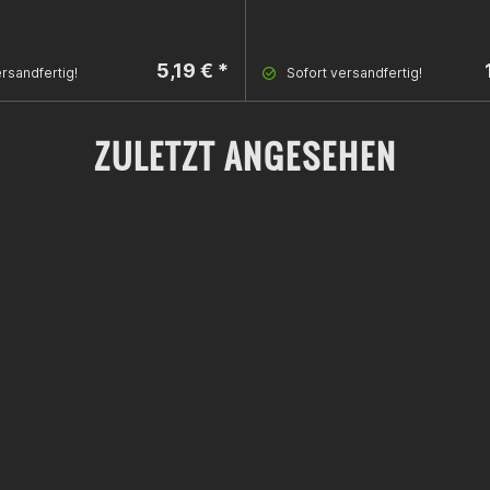
5,19 € *
rsandfertig!
Sofort versandfertig!
ZULETZT ANGESEHEN