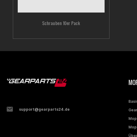
Schrauben 10er Pack
MOP
Basi
support@gearparts24.de
Gear
Mop
Mope
Über