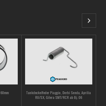
D= 60mm
Tankdeckelfeder Piaggio, Derbi Senda, Aprilia
K
RX/SX, Gilera SMT/RCR ab Bj. 06