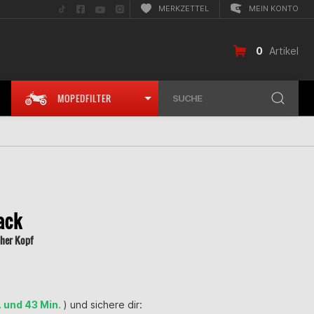
Folge
Folge
Folge
Folge
MERKZETTEL
MEIN KONTO
uns
uns
uns
uns
auf
auf
auf
auf
TikTok
Facebook
YouTube
Instagram
0
Artikel
MOPEDFILTER
SUCHE
ack
cher Kopf
. und 43 Min.
) und sichere dir: