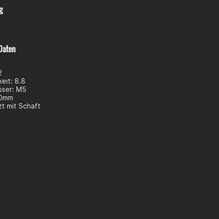
g
Daten
2
eit: 8.8
ser: M5
40mm
t mit Schaft