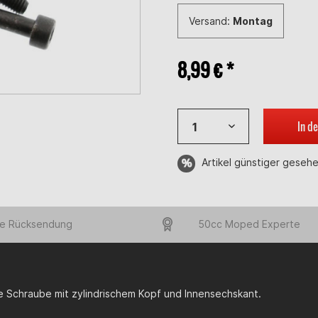
Versand:
Montag
8,99 € *
In d
Artikel günstiger geseh
e Rücksendung
50cc Moped Experte
 Schraube mit zylindrischem Kopf und Innensechskant.