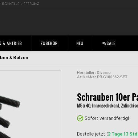
SCHNELLE LIEFERUNG
 & ANTRIEB
ZUBEHÖR
NEU
%SALE
ben & Bolzen
Hersteller:
Diverse
Artikel-Nr.:
PR.G100362-SET
2001319500005
Schrauben 10er P
M5 x 40, Innensechskant, Zylindris
Sofort versandfertig!
Bestelle jetzt (
2 Tage 13 Std