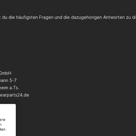
st du die häufigsten Fragen und die dazugehörigen Antworten zu di
 GmbH
wann 5-7
eim a.Ts.
earparts24.de
ere
n
den