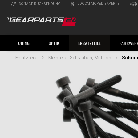
50CCM MOPED EXPERTE
30 TAGE RÜCKSENDUNG
TUNING
OPTIK
ERSATZTEILE
FAHRWERK
Ersatzteile
Kleinteile, Schrauben, Muttern
Schrau