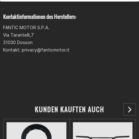
1x Radlager (Einzellager)
Kontaktinformationen des Herstellers:
Kategorisiert in:
FANTIC MOTOR S.P.A.
Via Tarantelli,7
Ersatzteile > Kleinteile, Schrauben, Muttern > Lager
31030 Dosson
Ersatzteile > Lenker, Fahrwerk & Bremssystem > Achse,
Kontakt:
privacy@fanticmotor.it
Radlager & Schwinge
KUNDEN KAUFTEN AUCH