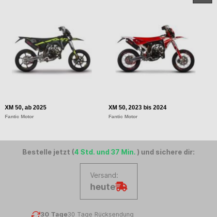
XM 50, ab 2025
XM 50, 2023 bis 2024
X
Fantic Motor
Fantic Motor
Fa
Bestelle jetzt (
4 Std. und 37 Min.
) und sichere dir:
Versand:
heute
30 Tage
30 Tage Rücksendung