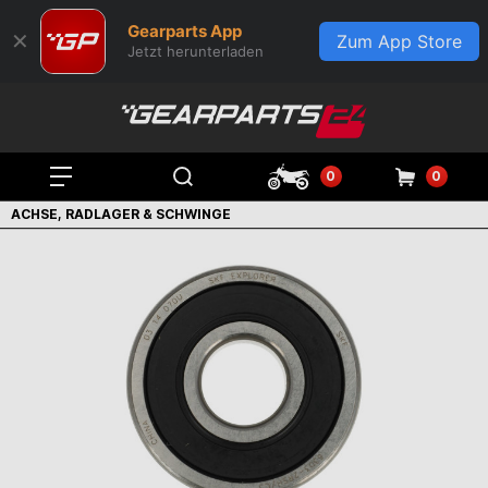
Gearparts App
✕
Zum App Store
Jetzt herunterladen
0
0
ACHSE, RADLAGER & SCHWINGE