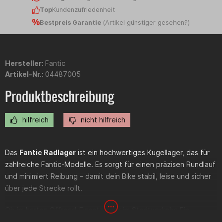
Top
Kundenzufriedenheit
Bestpreis Garantie
(
Artikel günstiger gesehen?
)
Hersteller:
Fantic
Artikel-Nr.:
04487005
Produktbeschreibung
hilfreich
nicht hilfreich
Das
Fantic Radlager
ist ein hochwertiges Kugellager, das für
zahlreiche Fantic-Modelle. Es sorgt für einen präzisen Rundlauf
und minimiert Reibung – damit dein Bike stabil, leise und sicher
über jede Strecke rollt.
Ob im harten Offroad-Einsatz oder im Stadtverkehr: Ein
intaktes Radlager ist entscheidend für Fahrkomfort und