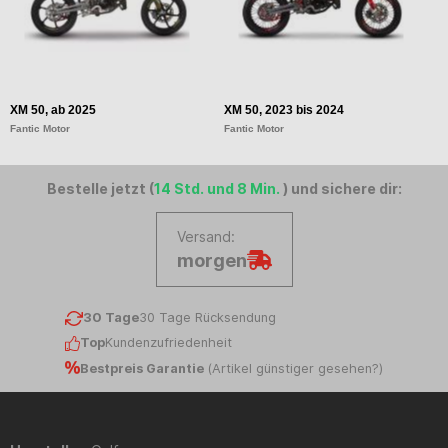
XM 50, ab 2025
XM 50, 2023 bis 2024
X
Fantic Motor
Fantic Motor
Fa
Bestelle jetzt (
14 Std. und 8 Min.
) und sichere dir:
Versand:
morgen
30 Tage
30 Tage Rücksendung
Top
Kundenzufriedenheit
Bestpreis Garantie
(
Artikel günstiger gesehen?
)