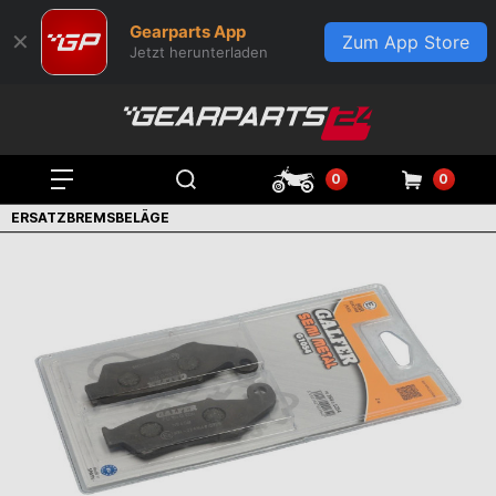
Gearparts App
✕
Zum App Store
Jetzt herunterladen
0
0
ERSATZBREMSBELÄGE