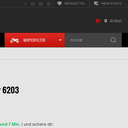
Folge
Folge
Folge
Folge
MERKZETTEL
MEIN KONTO
uns
uns
uns
uns
auf
auf
auf
auf
TikTok
Facebook
YouTube
Instagram
0
Artikel
MOPEDFILTER
SUCHE
r 6203
 und 7 Min.
) und sichere dir: