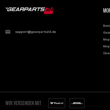
MOP
Basi
support@gearparts24.de
Gear
Mop
Mope
Über
WIR VERSENDEN MIT