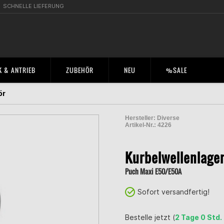
SCHNELLE LIEFERUNG
 & ANTRIEB
ZUBEHÖR
NEU
%SALE
ör
Hersteller:
Diverse
Artikel-Nr.:
4226
2000830500006
Kurbelwellenlage
Puch Maxi E50/E50A
Sofort versandfertig!
Bestelle jetzt (
2 Tage 0 Std.