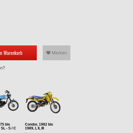
en
Warenkorb
Merken
en?
75 bis
Condor, 1982 bis
 SL - S / C
1989, I, II, III