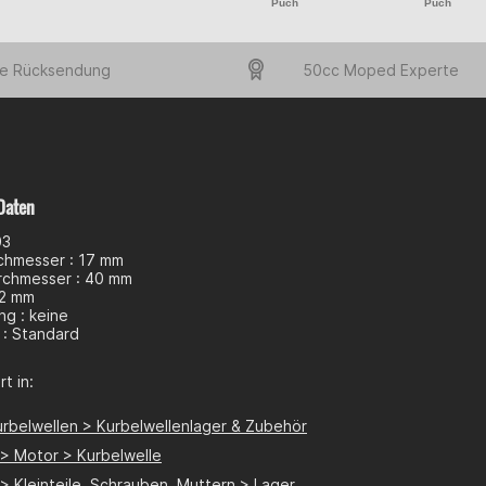
Puch
Puch
e Rücksendung
50cc Moped Experte
Daten
03
chmesser : 17 mm
chmesser : 40 mm
12 mm
ng : keine
t : Standard
t in:
urbelwellen > Kurbelwellenlager & Zubehör
 > Motor > Kurbelwelle
 > Kleinteile, Schrauben, Muttern > Lager