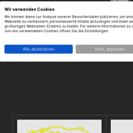
Wir verwenden Cookies
Gearparts
Im Langge
Wir können diese zur Analyse unserer Besucherdaten platzieren, um uns
Webseite zu verbessern, personalisierte Inhalte anzuzeigen und Ihnen ei
65719 Hofh
großartiges Webseiten-Erlebnis zu bieten. Für weitere Informationen zu 
support@g
von uns verwendeten Cookies öffnen Sie die Einstellungen.
Alle akzeptieren
Nein, anpassen