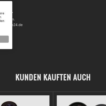
 GmbH
wann 5-7
ere
n
eim a.Ts.
den
earparts24.de
KUNDEN KAUFTEN AUCH