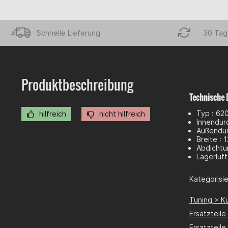
Schnelle Lieferung
30 Tag
Produktbeschreibung
Technische 
Typ : 62
hilfreich
nicht hilfreich
Innendur
Außendur
Breite : 
Abdichtu
Lagerluf
Kategorisier
Tuning > K
Ersatzteile
Ersatzteile