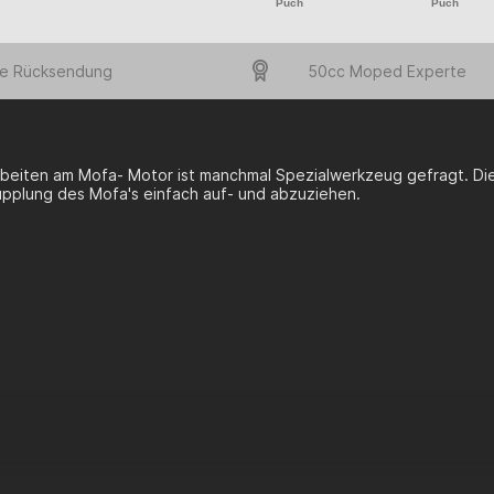
Puch
Puch
e Rücksendung
50cc Moped Experte
beiten am Mofa- Motor ist manchmal Spezialwerkzeug gefragt. Dies
upplung des Mofa's einfach auf- und abzuziehen.