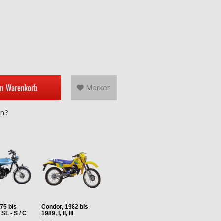
en
Warenkorb
Merken
en?
75 bis
Condor, 1982 bis
 SL - S / C
1989, I, II, III