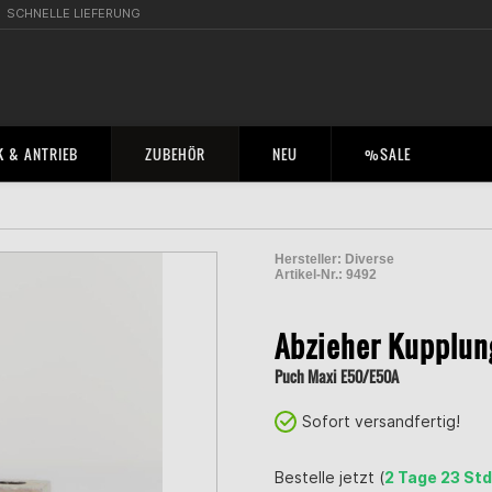
SCHNELLE LIEFERUNG
 & ANTRIEB
ZUBEHÖR
NEU
%SALE
Hersteller:
Diverse
Artikel-Nr.:
9492
2000844200008
Abzieher Kupplun
Puch Maxi E50/E50A
Sofort versandfertig!
Bestelle jetzt (
2 Tage 23 Std