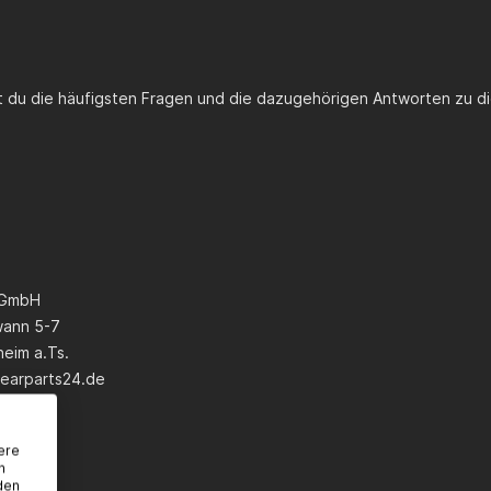
st du die häufigsten Fragen und die dazugehörigen Antworten zu di
 GmbH
wann 5-7
eim a.Ts.
earparts24.de
ere
n
den