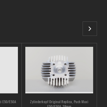
xi E50/E50A
Zylinderkopf Original Replica, Puch Maxi
P
E50/E50A, 38mm