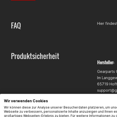
FAQ
Hier finde
Produktsicherheit
Hersteller:
Gearparts
Im Langge
65719 Hofh
support@g
Wir verwenden Cookies
Wir können diese zur Analyse unserer Besucherdaten platzieren, um uns
Webseite zu verbessern, personalisierte Inhalte anzuzeigen und Ihnen ei
großartiges Webseiten-Erlebnis zu bieten. Für weitere Informationen zu 