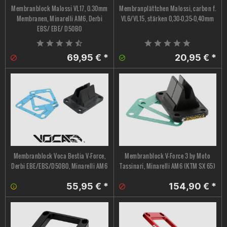
Membranblock Malossi VL17, 0.30mm
Membranplättchen Malossi, carbon f.
Membranen, Minarelli AM6, Derbi
VL6/VL15, stärken 0,30-0,35-0,40mm
EBS/ EBE/ D50B0
69,95 € *
20,95 € *
Membranblock Voca Bestia V-Force,
Membranblock V-Force 3 by Moto
Derbi EBE/EBS/D50B0, Minarelli AM6
Tassinari, Minarelli AM6 (KTM SX 65)
55,95 € *
154,90 € *