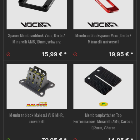
Spacer Membranblock Voca, Derbi /
Membranblockspacer Voca, Derbi /
Minarelli AM6, 10mm, schwarz
Minarelli universell
15,99 € *
19,95 € *
Membranblock Malossi VL17 MHR,
Membranplättchen Top
universell
Performances, Minarelli AM6, Carbon,
0,3mm, V-Force