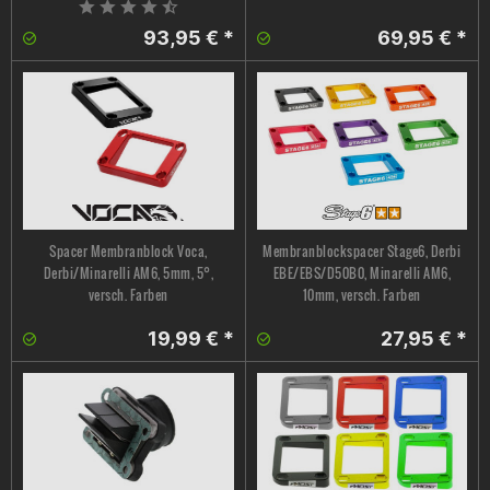
93,95 € *
69,95 € *
Spacer Membranblock Voca,
Membranblockspacer Stage6, Derbi
Derbi/Minarelli AM6, 5mm, 5°,
EBE/EBS/D50B0, Minarelli AM6,
versch. Farben
10mm, versch. Farben
19,99 € *
27,95 € *