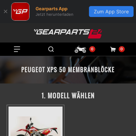
Gearparts App
✕
Zum App Store
Jetzt herunterladen
0
0
PEUGEOT XPS 50 MEMBRANBLÖCKE
1. MODELL WÄHLEN