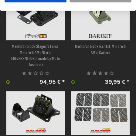
Membranblock Stage6 V-Force,
Membranblock Barikit, Minarelli
Minarelli AM6/Derbi
AM6, Carbon
EBE/EBS/D50B0, made by Moto
Tassinari
94,95 € *
39,95 € *