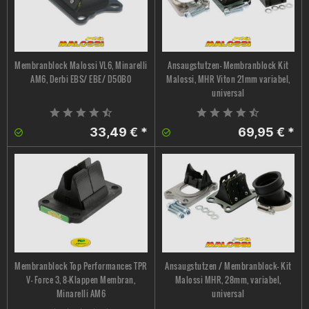
Membranblock Malossi VL6, Minarelli
Ansaugstutzen- Membranblock Kit
AM6, Derbi EBS/ EBE/ D50B0
Malossi, MHR Viton 21mm variabel,
universal
33,49 € *
69,95 € *
Membranblock Top Performances TPR
Ansaugstutzen / Membranblock- Kit
V- Force 3, 8-Klappen Membran,
Malossi MHR, 28mm, variabel,
Minarelli AM6
universal