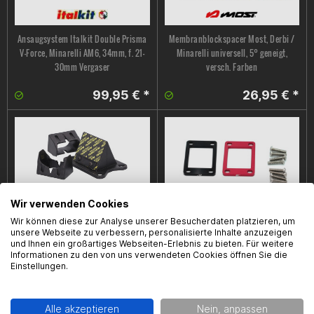
Ansaugsystem Italkit Double Prisma
Membranblockspacer Most, Derbi /
V-Force, Minarelli AM6, 34mm, f. 21-
Minarelli universell, 5° geneigt,
30mm Vergaser
versch. Farben
99,95 € *
26,95 € *
Wir verwenden Cookies
Wir können diese zur Analyse unserer Besucherdaten platzieren, um
Membranblock Malossi VL 18, Derbi
Membranblockspacer Doppler, Derbi
unsere Webseite zu verbessern, personalisierte Inhalte anzuzeigen
und Ihnen ein großartiges Webseiten-Erlebnis zu bieten. Für weitere
EBE/EBS/D50B0, Minarelli AM6
/ Minarelli universell, 5mm
Informationen zu den von uns verwendeten Cookies öffnen Sie die
Einstellungen.
65,95 € *
15,99 € *
Alle akzeptieren
Nein, anpassen