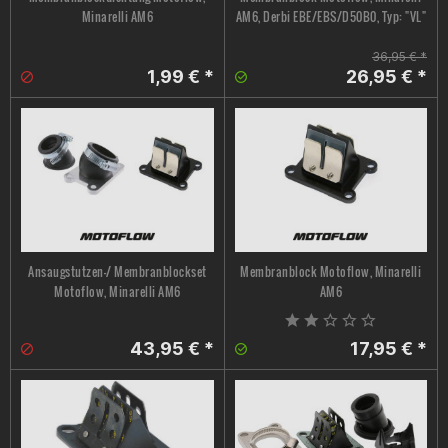
Minarelli AM6
AM6, Derbi EBE/EBS/D50B0, Typ: "VL"
36,95 € *
1,99 € *
26,95 € *
Ansaugstutzen-/ Membranblockset
Membranblock Motoflow, Minarelli
Motoflow, Minarelli AM6
AM6
43,95 € *
17,95 € *