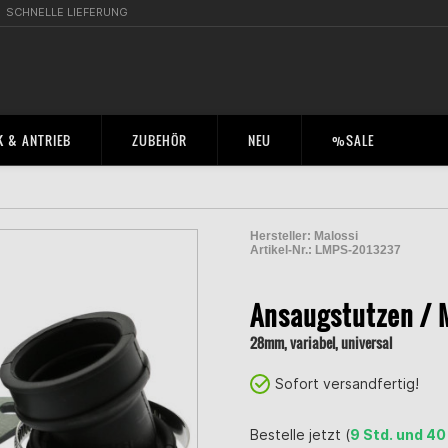
SCHNELLE LIEFERUNG
 & ANTRIEB
ZUBEHÖR
NEU
%SALE
Hersteller:
Malossi
Artikel-Nr.:
LMPS-2013237
2000437900001
Ansaugstutzen / 
28mm, variabel, universal
Sofort versandfertig!
Bestelle jetzt (
9 Std. und 40