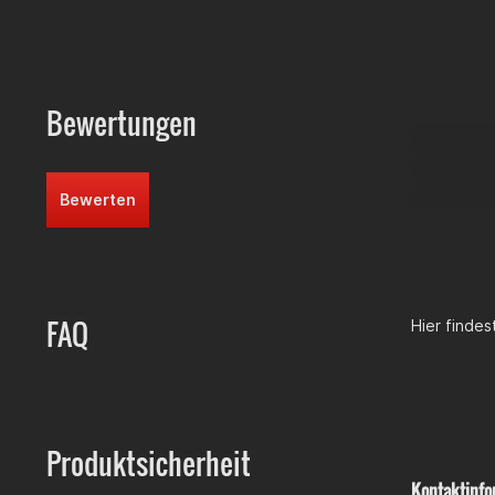
Vl6 Memb
Dichtung
Schraubs
Schraube
Bewertungen
Kategorisier
Tuning > A
Tuning > 
Bewerten
FAQ
Hier finde
Produktsicherheit
Kontaktinfo