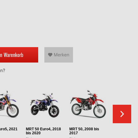
en
Warenkorb
Merken
en?
ro5, 2021
MRT 50 Euro4, 2018
MRT 50, 2008 bis
MRX Enduro 5
bis 2020
2017
2000 bis 2008