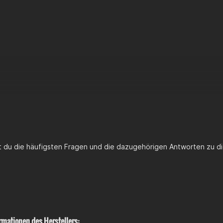
ranblock
chelle
n mit Unterlegscheiben
t in:
nsaugsystem > Ansaugstutzen
Ansaugsystem > Membranblöcke
st du die häufigsten Fragen und die dazugehörigen Antworten zu di
rmationen des Herstellers: