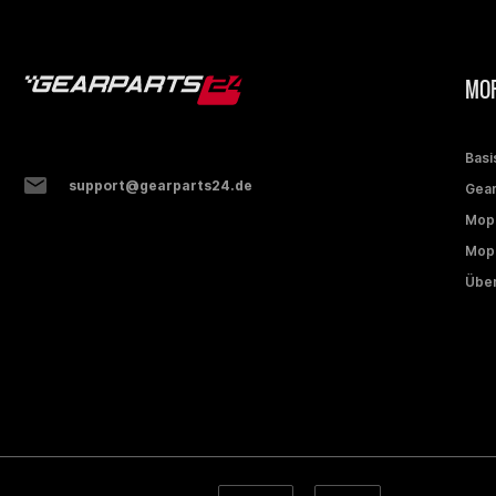
MOP
Basi
support@gearparts24.de
Gear
Mop
Mope
Über