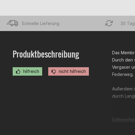
Schnelle Lieferung
30 Tag
Produktbeschreibung
Das Membra
Durch den v
Vergaser un
hilfreich
nicht hilfreich
Federweg. 
Außerdem i
durch Lang
Lieferumfan
Ansaugst
Ansaugs