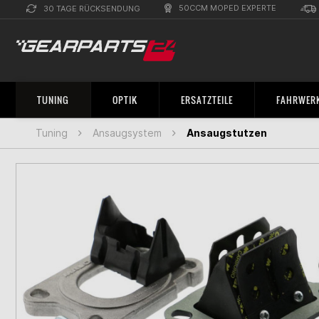
50CCM MOPED EXPERTE
30 TAGE RÜCKSENDUNG
TUNING
OPTIK
ERSATZTEILE
FAHRWERK
Tuning
Ansaugsystem
Ansaugstutzen