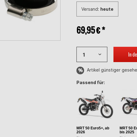
Versand:
heute
69,95 € *
In d
Artikel günstiger geseh
Passend für:
MRT 50 Euro5+, ab
MRT 50 Eu
2026
bis 2025