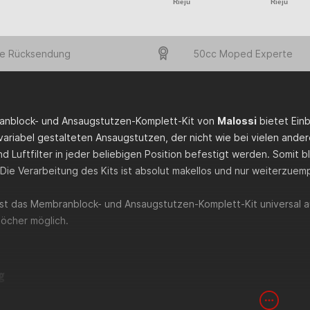
Rieju
Rieju
e Rücksendung
50cc Moped Experte
nblock- und Ansaugstutzen-Komplett-Kit von
Malossi
bietet Ein
ariabel gestalteten Ansaugstutzen, der nicht wie bei vielen andere
d Luftfilter in jeder beliebigen Position befestigt werden. Somit 
Die Verarbeitung des Kits ist absolut makellos und nur weiterzuem
st das Membranblock- und Ansaugstutzen-Komplett-Kit universal
löcher möglich.
g
utzen-Trägerplatte
tutzen-Gummi