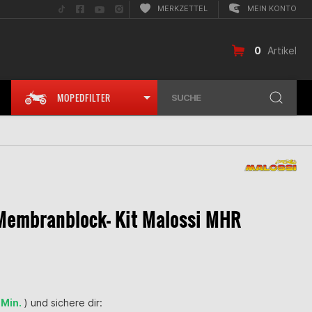
Folge
Folge
Folge
Folge
MERKZETTEL
MEIN KONTO
uns
uns
uns
uns
auf
auf
auf
auf
TikTok
Facebook
YouTube
Instagram
0
Artikel
MOPEDFILTER
SUCHE
Membranblock- Kit Malossi MHR
 Min.
) und sichere dir: