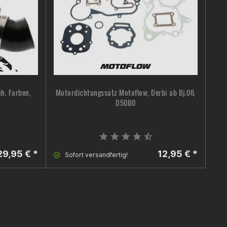
ch. Farben,
Motordichtungssatz Motoflow, Derbi ab Bj.06,
Ben
m
D50B0
29,95 € *
12,95 € *
Sofort versandfertig!