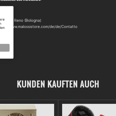
18/I
ere
erara di Reno (Bologna)
n
ttps://www.malossistore.com/de/de/Contatto
den
KUNDEN KAUFTEN AUCH