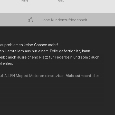
Rieju
Rieju
Rieju
Hohe Kundenzufriedenheit
bauproblemen keine Chance mehr!
n Herstellern aus nur einem Teile gefertigt ist, kann
bleibt auch ausreichend Platz für Federbein und somit auch
pfehlen.
 auf ALLEN Moped Motoren einsetzbar.
Malossi
macht dies