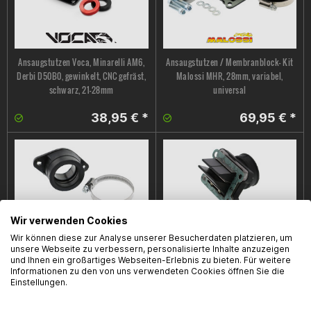
Ansaugstutzen Voca, Minarelli AM6,
Ansaugstutzen / Membranblock- Kit
Derbi D50B0, gewinkelt, CNC gefräst,
Malossi MHR, 28mm, variabel,
schwarz, 21-28mm
universal
38,95 € *
69,95 € *
Wir verwenden Cookies
Wir können diese zur Analyse unserer Besucherdaten platzieren, um
unsere Webseite zu verbessern, personalisierte Inhalte anzuzeigen
Ansaugstutzen Stage6, D=32mm, für
Ansaugsystem Italkit Double Prisma
und Ihnen ein großartiges Webseiten-Erlebnis zu bieten. Für weitere
PWK oder Flat-Slide Vergaser, 19mm
V-Force, Minarelli AM6, 34mm, f. 21-
Informationen zu den von uns verwendeten Cookies öffnen Sie die
bis 28mm
30mm Vergaser
Einstellungen.