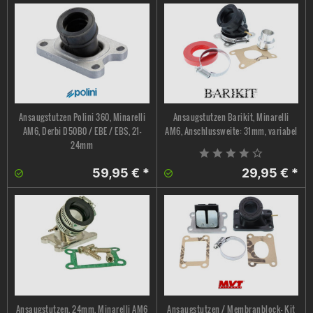
Ansaugstutzen Polini 360, Minarelli
Ansaugstutzen Barikit, Minarelli
AM6, Derbi D50B0 / EBE / EBS, 21-
AM6, Anschlussweite: 31mm, variabel
24mm
59,95 € *
29,95 € *
Ansaugstutzen, 24mm, Minarelli AM6
Ansaugstutzen / Membranblock- Kit