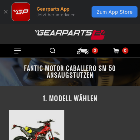
Gearparts App
✕
Zum App Store
Jetzt herunterladen
0
0
FANTIC MOTOR CABALLERO SM 50
ANSAUGSTUTZEN
1. MODELL WÄHLEN