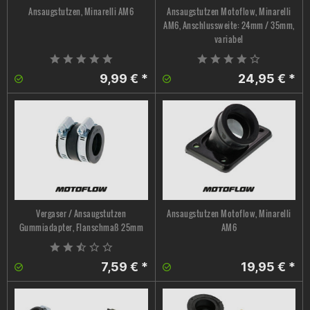
Ansaugstutzen, Minarelli AM6
Ansaugstutzen Motoflow, Minarelli
AM6, Anschlussweite: 24mm / 35mm,
variabel
9,99 € *
24,95 € *
Vergaser / Ansaugstutzen
Ansaugstutzen Motoflow, Minarelli
Gummiadapter, Flanschmaß 25mm
AM6
7,59 € *
19,95 € *