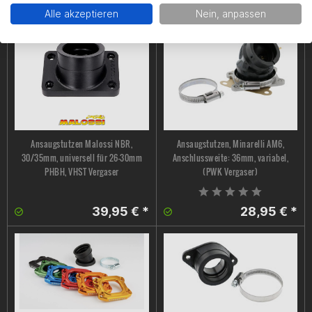
14,90 € *
99,95 € *
Alle akzeptieren
Nein, anpassen
Ansaugstutzen Malossi NBR,
Ansaugstutzen, Minarelli AM6,
30/35mm, universell für 26-30mm
Anschlussweite: 36mm, variabel,
PHBH, VHST Vergaser
(PWK Vergaser)
39,95 € *
28,95 € *