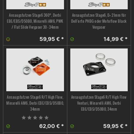
Ansaugstutzen Stage6 360°, Derbi
Ansaugstutzen Stage6, D= 21mm für
EBE/EBS/D50B0, Minarelli AM6, PWK
Dell'orto PHBG oder Motoflow Black
/ Flat Slide Vergaser 30 - 34mm
Vergaser
59,95 € *
14,99 € *
Ansaugstutzen Stage6 R/T High Flow,
Ansaugstutzen Stage6 R/T High Flow
Minarelli AM6, Derbi EBE/EBS/D50B0,
Venturi, Minarelli AM6, Derbi
34mm
EBE/EBS/D50B0, 34mm
62,00 € *
59,95 € *