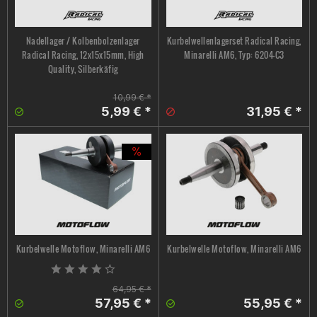
Nadellager / Kolbenbolzenlager
Kurbelwellenlagerset Radical Racing,
Radical Racing, 12x15x15mm, High
Minarelli AM6, Typ: 6204-C3
Quality, Silberkäfig
10,99 € *
5,99 € *
31,95 € *
Kurbelwelle Motoflow, Minarelli AM6
Kurbelwelle Motoflow, Minarelli AM6
64,95 € *
57,95 € *
55,95 € *