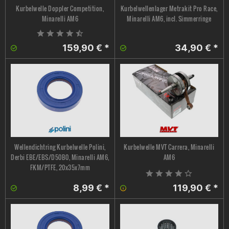
Kurbelwelle Doppler Competition,
Kurbelwellenlager Metrakit Pro Race,
Minarelli AM6
Minarelli AM6, incl. Simmerringe
159,90 € *
34,90 € *
Wellendichtring Kurbelwelle Polini,
Kurbelwelle MVT Carrera, Minarelli
Derbi EBE/EBS/D50B0, Minarelli AM6,
AM6
FKM/PTFE, 20x35x7mm
8,99 € *
119,90 € *