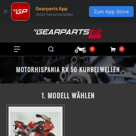
Gearparts App
✕
Zum App Store
Jetzt herunterladen
0
0
MOTORHISPANIA RX 50 KURBELWELLEN
1. MODELL WÄHLEN