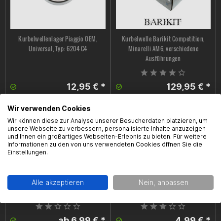
Kurbelwellenlager Piaggio OEM,
Kurbelwelle Barikit Competition,
Universal, Typ: 6204 C4
Minarelli AM6, verschiedene
Ausführungen
12,95 € *
129,95 € *
Wir verwenden Cookies
Wir können diese zur Analyse unserer Besucherdaten platzieren, um
unsere Webseite zu verbessern, personalisierte Inhalte anzuzeigen
und Ihnen ein großartiges Webseiten-Erlebnis zu bieten. Für weitere
Informationen zu den von uns verwendeten Cookies öffnen Sie die
Einstellungen.
Nadellager / Kolbenbolzenlager
Kurbelwellenlager, Minarelli AM6,
Alle akzeptieren
Nein, anpassen
Barikit, verstärkt
6204-C3, 1stk.
ab 6,99 € *
4,99 € *