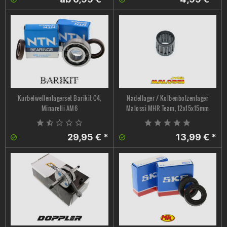
Kurbelwellenlagerset Barikit C4,
Nadellager / Kolbenbolzenlager
Minarelli AM6
Malossi MHR Team, 12x15x15mm
29,95 € *
13,99 € *