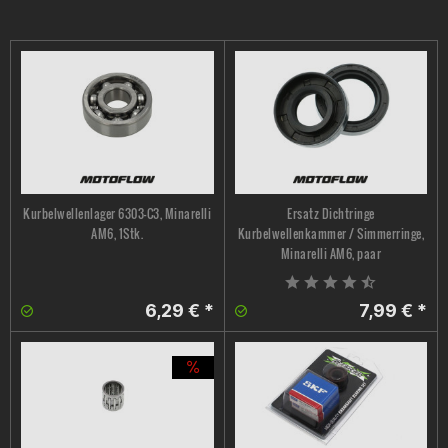
Kurbelwellenlager 6303-C3, Minarelli
Ersatz Dichtringe
AM6, 1Stk.
Kurbelwellenkammer / Simmerringe,
Minarelli AM6, paar
6,29 € *
7,99 € *