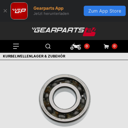
Gearparts App
✕
Zum App Store
Jetzt herunterladen
0
0
KURBELWELLENLAGER & ZUBEHÖR