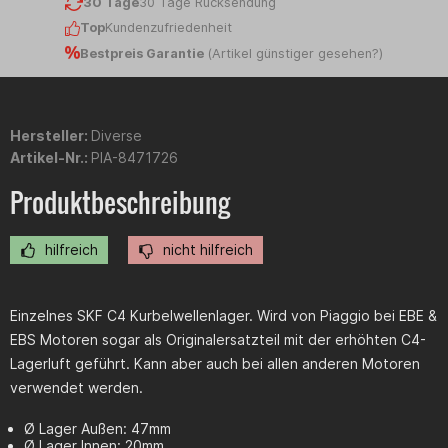
30 Tage
30 Tage Rücksendung
Top
Kundenzufriedenheit
Bestpreis Garantie
(
Artikel günstiger gesehen?
)
Hersteller:
Diverse
Artikel-Nr.:
PIA-8471726
Produktbeschreibung
hilfreich
nicht hilfreich
Einzelnes SKF C4 Kurbelwellenlager. Wird von Piaggio bei EBE &
EBS Motoren sogar als Originalersatzteil mit der erhöhten C4-
Lagerluft geführt. Kann aber auch bei allen anderen Motoren
verwendet werden.
Ø Lager Außen: 47mm
Ø Lager Innen: 20mm