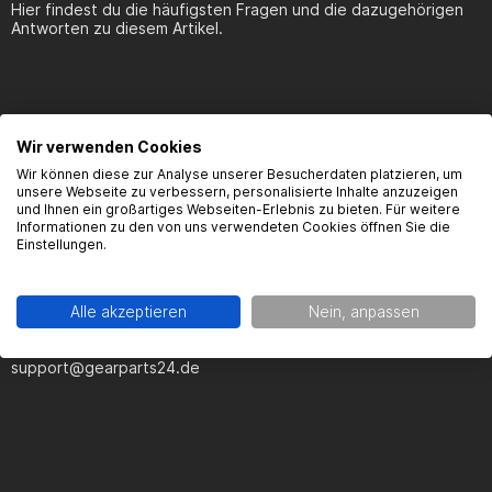
Hier findest du die häufigsten Fragen und die dazugehörigen
Antworten zu diesem Artikel.
Wir verwenden Cookies
Produktsicherheit
Wir können diese zur Analyse unserer Besucherdaten platzieren, um
unsere Webseite zu verbessern, personalisierte Inhalte anzuzeigen
und Ihnen ein großartiges Webseiten-Erlebnis zu bieten. Für weitere
Informationen zu den von uns verwendeten Cookies öffnen Sie die
Einstellungen.
Hersteller:
Gearparts GmbH
Alle akzeptieren
Nein, anpassen
Im Langgewann 5-7
65719 Hofheim a.Ts.
support@gearparts24.de