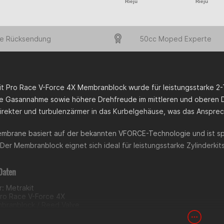
Rieju
Rieju
e Rücksendung
50cc Moped Experte
it Pro Race V-Force 4X Membranblock wurde für leistungsstarke 2-T
e Gasannahme sowie höhere Drehfreude im mittleren und oberen Dr
direkter und turbulenzärmer in das Kurbelgehäuse, was das Anspre
mbrane basiert auf der bekannten VFORCE-Technologie und ist spez
Der Membranblock eignet sich ideal für leistungsstarke Zylinderki
Daten
r: Metrakit
Pro Race V-Force 4X
branblock / Reed Valve
ter Strömungsverlauf für bessere Füllung
rte Gasannahme und höhere Drehfreude