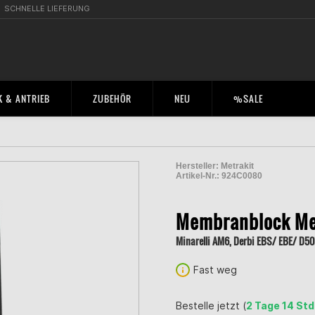
SCHNELLE LIEFERUNG
 & ANTRIEB
ZUBEHÖR
NEU
%SALE
Hersteller:
Metrakit
Artikel-Nr.:
924C0080
2005267900009
Membranblock Met
Minarelli AM6, Derbi EBS/ EBE/ D5
Fast weg
Bestelle jetzt (
2 Tage 14 Std