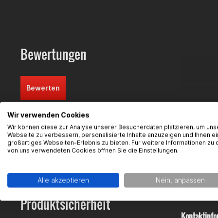
Direkter 
Passend für:
Derbi Eur
Bewertungen
Minarell
Metrakit
Metrakit
Bewerten
Lieferumfan
1x Metra
Wir verwenden Cookies
Wir können diese zur Analyse unserer Besucherdaten platzieren, um uns
Webseite zu verbessern, personalisierte Inhalte anzuzeigen und Ihnen ei
FAQ
großartiges Webseiten-Erlebnis zu bieten. Für weitere Informationen zu 
Hier finde
von uns verwendeten Cookies öffnen Sie die Einstellungen.
Alle akzeptieren
Nein, anpassen
Produktsicherheit
Kontaktinfo