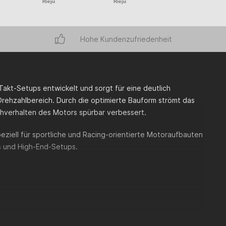
Rieju
Rieju
Rieju
Hohe Kundenzufriedenheit
akt-Setups entwickelt und sorgt für eine deutlich
ehzahlbereich. Durch die optimierte Bauform strömt das
chverhalten des Motors spürbar verbessert.
iell für sportliche und Racing-orientierte Motoraufbauten
ts und High-End-Setups.