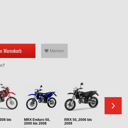
en
Warenkorb
Merken
en?
008 bis
MRX Enduro 50,
RRX 50, 2006 bis
RR Enduro 50,
2000 bis 2008
2009
bis 2006