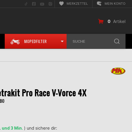
Folge
Folge
Folge
Folge
MERKZETTEL
MEIN KONTO
uns
uns
uns
uns
auf
auf
auf
auf
TikTok
Facebook
YouTube
Instagram
0
Artikel
MOPEDFILTER
SUCHE
rakit Pro Race V-Vorce 4X
0B0
. und 3 Min.
) und sichere dir: