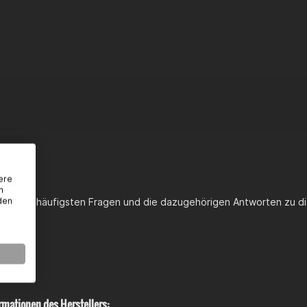
Ersatz für originale Membranblöcke
o 2 / Euro 3 / Euro 4 Motoren
i AM6 Motoren
 Pro Race Motorgehäuse
 Hiper PRO Motorgehäuse
g
kit Pro Race V-Force 4X Membranblock
ere
n
den
st du die häufigsten Fragen und die dazugehörigen Antworten zu di
rmationen des Herstellers: