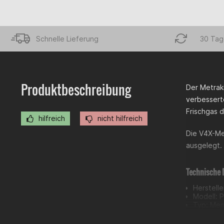
Schnelle Lieferung
30 Tag
Produktbeschreibung
Der Metrak
verbessert
Frischgas 
hilfreich
nicht hilfreich
Die V4X-Me
ausgelegt. 
Technische 
Herstelle
Modell: 
Typ: Mem
Optimier
Verbesse