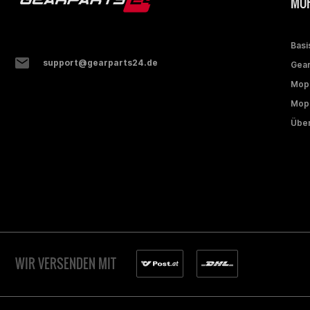
MOP
Basi
support@gearparts24.de
Gear
Mop
Mope
Über
WIR VERSENDEN MIT