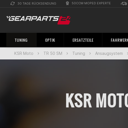
50CCM MOPED EXPERTE
30 TAGE RÜCKSENDUNG
TUNING
OPTIK
ERSATZTEILE
FAHRWERK
KSR Moto
TR 50 SM
Tuning
Ansaugsystem
KSR MOT