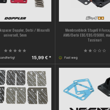
spacer Doppler, Derbi / Minarelli
Membranblock Stage6 V-Force,
universell, 5mm
AM6/Derbi EBE/EBS/D50B0, ma
Tassinari
15,99 € *
sandfertig!
Fast weg