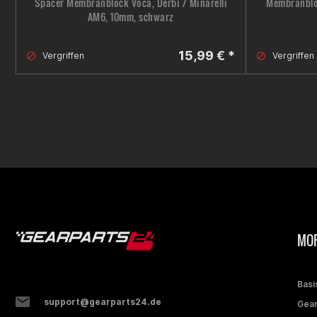
Spacer Membranblock Voca, Derbi / Minarelli
Membranbloc
AM6, 10mm, schwarz
15,99 € *
Vergriffen
Vergriffen
MOP
Basi
support@gearparts24.de
Gear