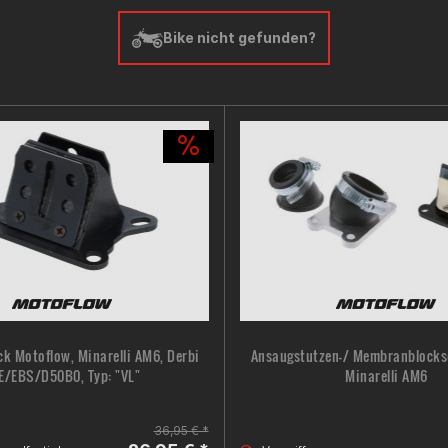
Bike nicht gefunden?
k Motoflow, Minarelli AM6, Derbi
Ansaugstutzen-/ Membranblocks
E/EBS/D50B0, Typ: "VL"
Minarelli AM6
36,95 € *