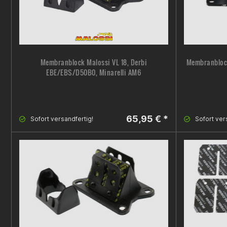
Membranblock Malossi VL 18, Derbi
Membranblock
EBE/EBS/D50B0, Minarelli AM6
65,95 € *
Sofort versandfertig!
Sofort ver