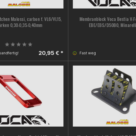
chen Malossi, carbon f. VL6/VL15,
Membranblock Voca Bestia V-Fo
ärken 0,30-0,35-0,40mm
EBE/EBS/D50B0, Minarell
20,95 € *
sandfertig!
Fast weg