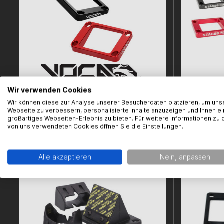
Wir verwenden Cookies
Spacer Membranblock Voca, Derbi/Minarelli
Membra
Wir können diese zur Analyse unserer Besucherdaten platzieren, um uns
AM6, 5mm, 5°, versch. Farben
EBE/EBS/D50
Webseite zu verbessern, personalisierte Inhalte anzuzeigen und Ihnen ei
großartiges Webseiten-Erlebnis zu bieten. Für weitere Informationen zu 
von uns verwendeten Cookies öffnen Sie die Einstellungen.
19,99 € *
Sofort versandfertig!
Sofort ver
Alle akzeptieren
Nein, anpassen