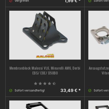
1,99 € *
Vergriffen
Sofort ver
Membranblock Malossi VL6, Minarelli AM6, Derbi
Ansaugstutze
EBS/ EBE/ D50B0
Vito
33,49 € *
Sofort versandfertig!
Sofort ver