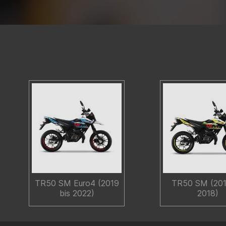
TR50 SM Euro4 (2019
TR50 SM (201
bis 2022)
2018)