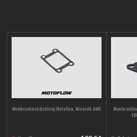
Membranblockdichtung Motoflow, Minarelli AM6
Membranbloc
EB