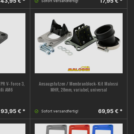
43,95 € *
17,95 € *
Sofort versandfertig!
R V- Force 3,
Ansaugstutzen / Membranblock- Kit Malossi
lli AM6
MHR, 28mm, variabel, universal
93,95 € *
69,95 € *
Sofort versandfertig!