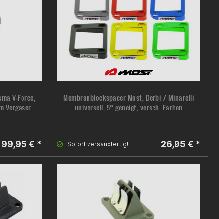
sma V-Force,
Membranblockspacer Most, Derbi / Minarelli
mm Vergaser
universell, 5° geneigt, versch. Farben
99,95 € *
26,95 € *
Sofort versandfertig!