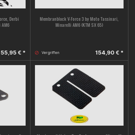
rce, Derbi
Membranblock V-Force 3 by Moto Tassinari,
i AM6
Minarelli AM6 (KTM SX 65)
55,95 € *
154,90 € *
Vergriffen