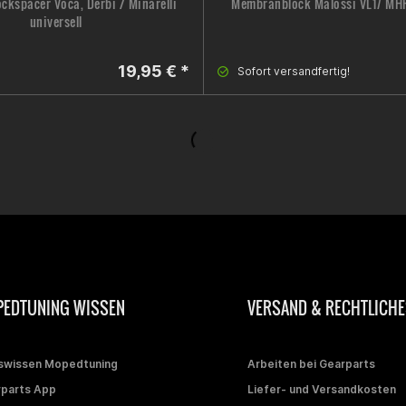
kspacer Voca, Derbi / Minarelli
Membranblock Malossi VL17 MHR,
universell
19,95 € *
Sofort versandfertig!
EDTUNING WISSEN
VERSAND & RECHTLICHE
swissen Mopedtuning
Arbeiten bei Gearparts
parts App
Liefer- und Versandkosten