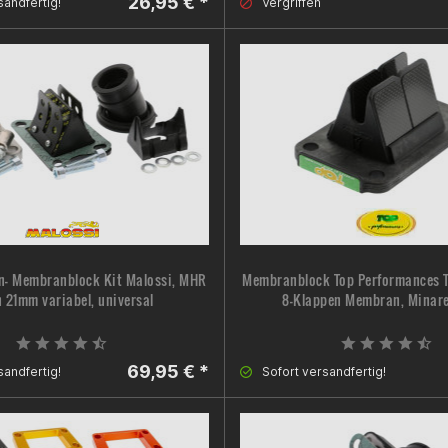
26,95 € *
sandfertig!
Vergriffen
n- Membranblock Kit Malossi, MHR
Membranblock Top Performances TP
n 21mm variabel, universal
8-Klappen Membran, Minare
69,95 € *
sandfertig!
Sofort versandfertig!