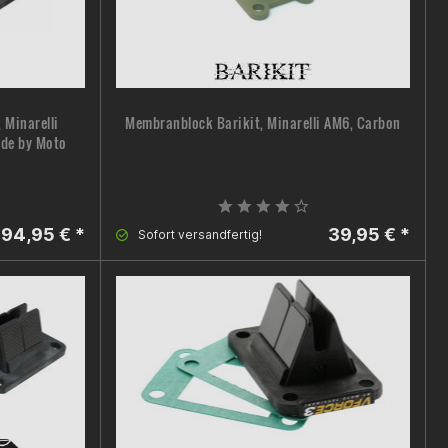
 Minarelli
Membranblock Barikit, Minarelli AM6, Carbon
de by Moto
94,95 € *
39,95 € *
Sofort versandfertig!