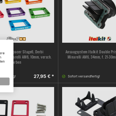
nblockspacer Stage6, Derbi
Ansaugsystem Italkit Double Pri
ere
B0, Minarelli AM6, 10mm, versch.
Minarelli AM6, 34mm, f. 21-30
n
Farben
den
27,95 € *
sandfertig!
Sofort versandfertig!