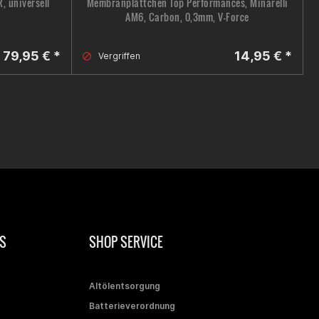
 universell
Membranplättchen Top Performances, Minarelli
AM6, Carbon, 0,3mm, V-Force
79,95 € *
14,95 € *
Vergriffen
S
SHOP SERVICE
Altölentsorgung
Batterieverordnung