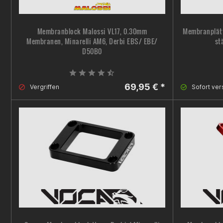
Membranblock Malossi VL17, 0.30mm
Membranplätt
Membranen, Minarelli AM6, Derbi EBS/ EBE/
st
D50B0
69,95 € *
Vergriffen
Sofort ver