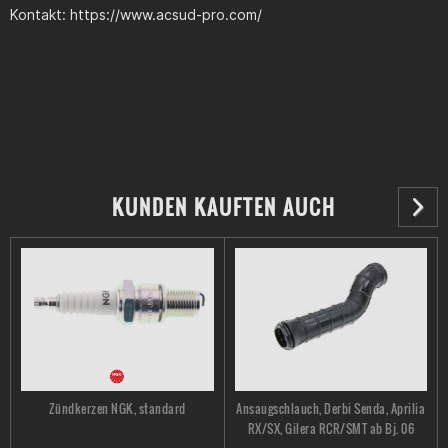
Kontakt: https://www.acsud-pro.com/
KUNDEN KAUFTEN AUCH
Zündkerzen NGK, standard
Ansaugschlauch, Derbi Senda, Aprilia
RX/SX, Gilera RCR/SMT ab Bj. 06