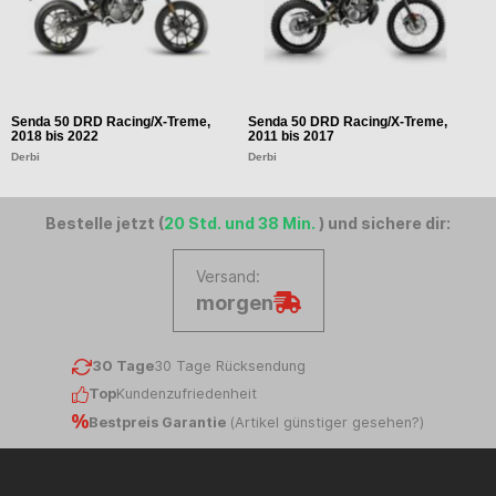
Senda 50 DRD Racing/X-Treme,
Senda 50 DRD Racing/X-Treme,
S
2018 bis 2022
2011 bis 2017
2
Derbi
Derbi
D
Bestelle jetzt (
20 Std. und 38 Min.
) und sichere dir:
Versand:
morgen
30 Tage
30 Tage Rücksendung
Top
Kundenzufriedenheit
Bestpreis Garantie
(
Artikel günstiger gesehen?
)