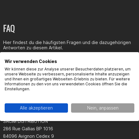
FAQ
Hier findest du die häufigsten Fragen und die dazugehörigen
Antworten zu diesem Artikel.
Wir verwenden Cookies
Wir können diese zur Analyse unserer Besucherdaten platzieren, um
unsere Webseite zu verbessern, personalisierte Inhalte anzuzeigen
und Ihnen ein großartiges Webseiten-Erlebnis zu bieten. Für weitere
Produktsicherheit
Informationen zu den von uns verwendeten Cookies öffnen Sie die
Einstellungen.
Alle akzeptieren
Nein, anpassen
Kontaktinformationen des Herstellers:
SACIM DISTRIBUTION
286 Rue Gallias BP 1016
84096 Avignon Cedex 9