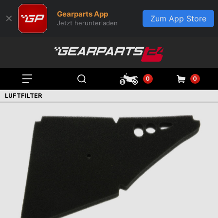
Gearparts App
✕
Zum App Store
Jetzt herunterladen
0
0
LUFTFILTER