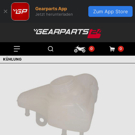
Gearparts App
✕
Zum App Store
Jetzt herunterladen
0
0
KÜHLUNG