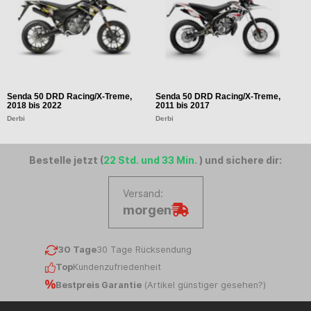
Senda 50 DRD Racing/X-Treme,
Senda 50 DRD Racing/X-Treme,
S
2018 bis 2022
2011 bis 2017
2
Derbi
Derbi
D
Bestelle jetzt (
22 Std. und 33 Min.
) und sichere dir:
Versand:
morgen
30 Tage
30 Tage Rücksendung
Top
Kundenzufriedenheit
Bestpreis Garantie
(
Artikel günstiger gesehen?
)