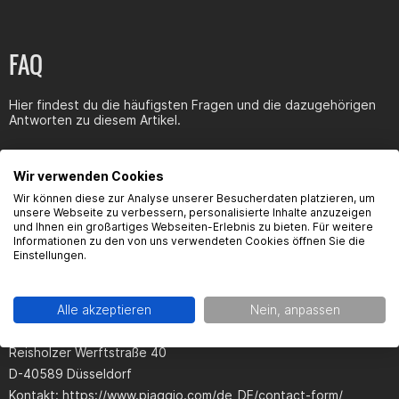
FAQ
Hier findest du die häufigsten Fragen und die dazugehörigen
Antworten zu diesem Artikel.
Wir verwenden Cookies
Wir können diese zur Analyse unserer Besucherdaten platzieren, um
unsere Webseite zu verbessern, personalisierte Inhalte anzuzeigen
Produktsicherheit
und Ihnen ein großartiges Webseiten-Erlebnis zu bieten. Für weitere
Informationen zu den von uns verwendeten Cookies öffnen Sie die
Einstellungen.
Kontaktinformationen des Herstellers:
Alle akzeptieren
Nein, anpassen
Piaggio Deutschland GmbH
Reisholzer Werftstraße 40
D-40589 Düsseldorf
Kontakt: https://www.piaggio.com/de_DE/contact-form/