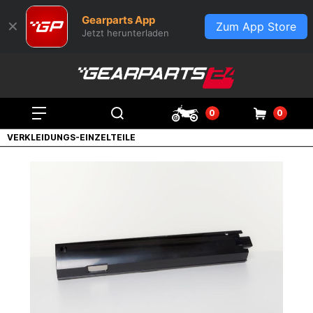
Gearparts App
✕
Zum App Store
Jetzt herunterladen
0
0
VERKLEIDUNGS-EINZELTEILE