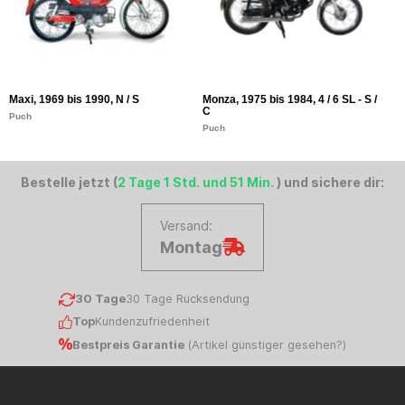
Maxi, 1969 bis 1990, N / S
Monza, 1975 bis 1984, 4 / 6 SL - S /
Co
C
Puch
P
Puch
Bestelle jetzt (
2 Tage 1 Std. und 51 Min.
) und sichere dir:
Versand:
Montag
30 Tage
30 Tage Rücksendung
Top
Kundenzufriedenheit
Bestpreis Garantie
(
Artikel günstiger gesehen?
)